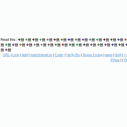
Read this :
✚
💾
✚
💾
✚
💾
✚
💾
✚
💾
✚
💾
✚
💾
✚
💾
✚
💾
✚
💾
✚
💾
✚
💾
✚
💾
✚
💾
✚
💾
✚
💾
✚
💾
✚
💾
✚
💾
✚
💾
✚
💾
✚
💾
✚
💾
✚
💾
✚
💾
✚
💾
✚
💾
✚
💾
✚
💾
✚
💾
✚
💾
✚
💾
✚
💾
💾
✚
💾
URL
|
Link
|
Add
|
mainlinknet.ru
|
Софт
|
ЧеЧу.Ru
|
Техно-Голод
|
кино
|
Soft
|
:(
РУша
| |
П