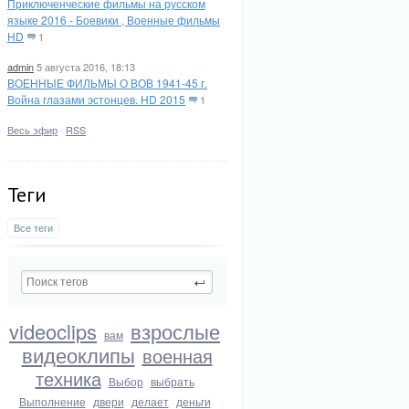
Приключенческие фильмы на русском
языке 2016 - Боевики , Военные фильмы
HD
1
admin
5 августа 2016, 18:13
ВОЕННЫЕ ФИЛЬМЫ О ВОВ 1941-45 г.
Война глазами эстонцев. HD 2015
1
Весь эфир
·
RSS
Теги
Все теги
videoclips
взрослые
вам
видеоклипы
военная
техника
Выбор
выбрать
Выполнение
двери
делает
деньги