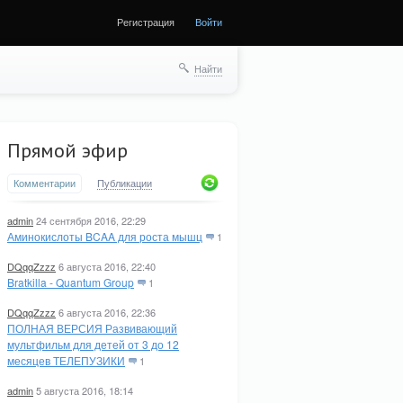
Регистрация
Войти
Найти
Прямой эфир
Комментарии
Публикации
admin
24 сентября 2016, 22:29
Аминокислоты BCAA для роста мышц
1
DQqqZzzz
6 августа 2016, 22:40
Bratkilla - Quantum Group
1
DQqqZzzz
6 августа 2016, 22:36
ПОЛНАЯ ВЕРСИЯ Развивающий
мультфильм для детей от 3 до 12
месяцев ТЕЛЕПУЗИКИ
1
admin
5 августа 2016, 18:14