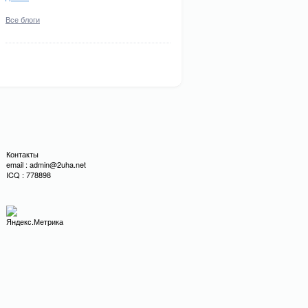
Все блоги
Контакты
email : admin@2uha.net
ICQ : 778898