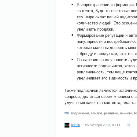
Распространение информации. 
контента, будь то текстовые п
тем шире охват вашей аудитори
количество людей. Это особенн
увеличить продажи.
Формирование репутации и авто
популярности и востребованнос
которые склонны доверять мнен
к бренду и продуктам, что, в с
Повышение вовлеченности аудит
активности подписчиков, котор
вовлеченность, тем чаще конте
увеличивает его видимость и п
Также подписчики являются источнико
вопросы, делиться своим мнением о в
улучшения качества контента, адапта
подписчики
,
влияют
,
развитие
,
личного
,
б
admin
26 октября 2025, 09:11