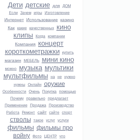
Дети
детские
для
ДОМ
Если
Зачем
игры
Изготовление
Интернет
Использование
казино
кино
Как
какие
качественных
клипы
Когда
компании
концерт
Компания
короткометражки
купить
мини кино
магазин
МЕБЕЛЬ
музыка
мультики
можно
мультфильмы
на
не
нужно
оружие
нужны
Онлайн
Особенности
Очень
Покупка
помощью
Почему
правильно
предлагает
Применение
Продажа
Производство
сайт
Работа
Ремонт
сайте
спорт
стволы
такое
услуг
услуги
фильмы
фильмы про
войну
Фото
ЦЕНТР
что