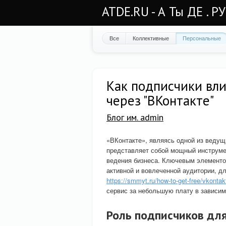
ATDE.RU - А Ты ДЕ . Р
Все
Коллективные
Персональные
Как подписчики вли
через "ВКонтакте"
Блог им. admin
«ВКонтакте», являясь одной из ведущ
представляет собой мощный инструмен
ведения бизнеса. Ключевым элементо
активной и вовлеченной аудитории, д
https://smmyt.ru/how-to-get-free/vkontak
сервис за небольшую плату в зависим
Роль подписчиков дл