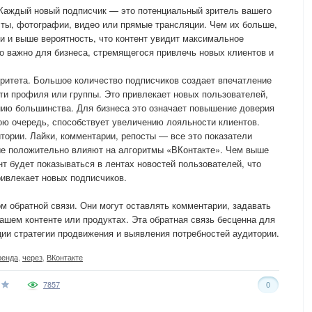
Каждый новый подписчик — это потенциальный зритель вашего
осты, фотографии, видео или прямые трансляции. Чем их больше,
и и выше вероятность, что контент увидит максимальное
о важно для бизнеса, стремящегося привлечь новых клиентов и
ритета. Большое количество подписчиков создает впечатление
ти профиля или группы. Это привлекает новых пользователей,
ию большинства. Для бизнеса это означает повышение доверия
вою очередь, способствует увеличению лояльности клиентов.
ории. Лайки, комментарии, репосты — все это показатели
ые положительно влияют на алгоритмы «ВКонтакте». Чем выше
нт будет показываться в лентах новостей пользователей, что
ривлекает новых подписчиков.
м обратной связи. Они могут оставлять комментарии, задавать
ашем контенте или продуктах. Эта обратная связь бесценна для
ции стратегии продвижения и выявления потребностей аудитории.
ренда
,
через
,
ВКонтакте
7857
0