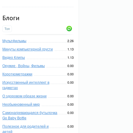
Блоги
Топ
Мультфильмы
2.26
Минуты компьютерной грусти
1.13
Видео Клипы
1.13
Оружие , Войны, Фильмы
0.00
Короткометражки
0.00
Искусственный интеллект в
0.00
гаджетах
О здоровом образе жизни
0.00
Необыкновенный мир
0.00
Самонагревающаяся бутылочка
0.00
Go Baby Bottle
Полезное для родителей и
0.00
детей