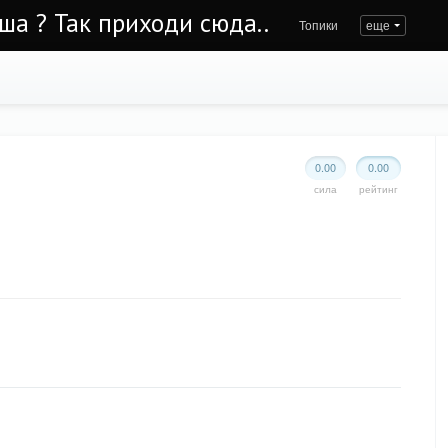
Уша ? Так приходи сюда..
Топики
еще
0.00
0.00
сила
рейтинг