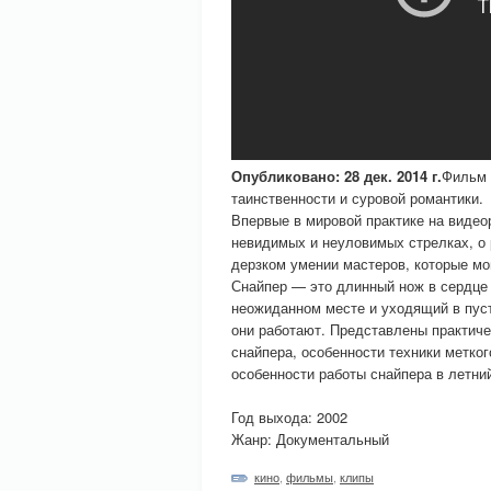
Опубликовано: 28 дек. 2014 г.
Фильм 
таинственности и суровой романтики.
Впервые в мировой практике на виде
невидимых и неуловимых стрелках, о 
дерзком умении мастеров, которые мог
Снайпер — это длинный нож в сердце 
неожиданном месте и уходящий в пуст
они работают. Представлены практиче
снайпера, особенности техники метко
особенности работы снайпера в летний
Год выхода: 2002
Жанр: Документальный
кино
,
фильмы
,
клипы