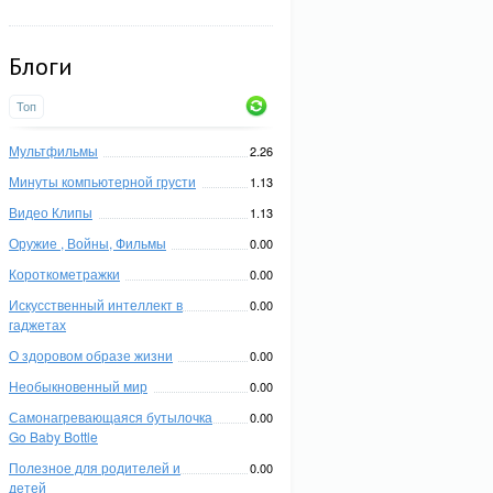
Блоги
Топ
Мультфильмы
2.26
Минуты компьютерной грусти
1.13
Видео Клипы
1.13
Оружие , Войны, Фильмы
0.00
Короткометражки
0.00
Искусственный интеллект в
0.00
гаджетах
О здоровом образе жизни
0.00
Необыкновенный мир
0.00
Самонагревающаяся бутылочка
0.00
Go Baby Bottle
Полезное для родителей и
0.00
детей