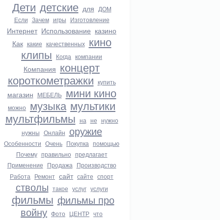
Дети
детские
для
ДОМ
Если
Зачем
игры
Изготовление
Интернет
Использование
казино
кино
Как
какие
качественных
клипы
Когда
компании
концерт
Компания
короткометражки
купить
мини кино
магазин
МЕБЕЛЬ
музыка
мультики
можно
мультфильмы
на
не
нужно
оружие
нужны
Онлайн
Особенности
Очень
Покупка
помощью
Почему
правильно
предлагает
Применение
Продажа
Производство
сайт
Работа
Ремонт
сайте
спорт
стволы
такое
услуг
услуги
фильмы
фильмы про
войну
Фото
ЦЕНТР
что