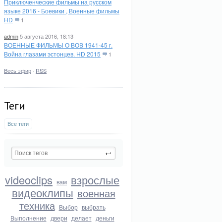
Приключенческие фильмы на русском
языке 2016 - Боевики , Военные фильмы
HD
1
admin
5 августа 2016, 18:13
ВОЕННЫЕ ФИЛЬМЫ О ВОВ 1941-45 г.
Война глазами эстонцев. HD 2015
1
Весь эфир
·
RSS
Теги
Все теги
videoclips
взрослые
вам
видеоклипы
военная
техника
Выбор
выбрать
Выполнение
двери
делает
деньги