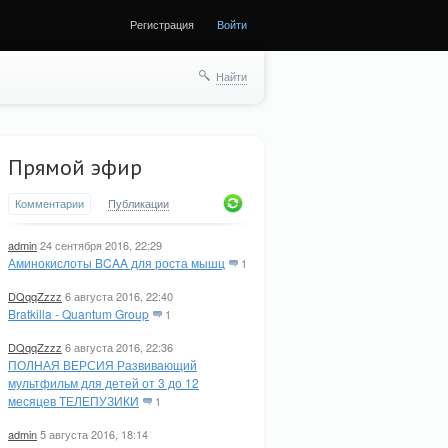
Регистрация
Войти
Найти
Прямой эфир
Комментарии
Публикации
admin
24 сентября 2016, 22:29
Аминокислоты BCAA для роста мышц
1
DQqqZzzz
6 августа 2016, 22:40
Bratkilla - Quantum Group
1
DQqqZzzz
6 августа 2016, 22:36
ПОЛНАЯ ВЕРСИЯ Развивающий
мультфильм для детей от 3 до 12
месяцев ТЕЛЕПУЗИКИ
1
admin
5 августа 2016, 18:14