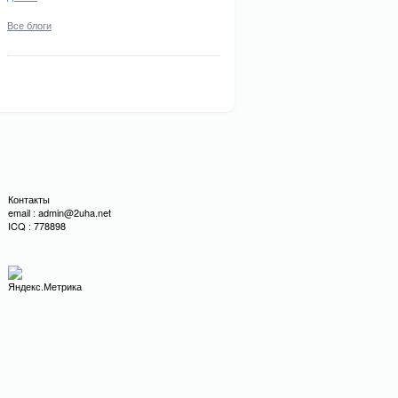
Все блоги
Контакты
email : admin@2uha.net
ICQ : 778898