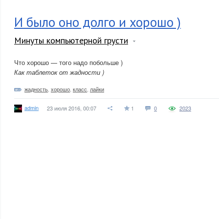
И было оно долго и хорошо )
Минуты компьютерной грусти
Что хорошо — того надо побольше )
Как таблеток от жадности )
жадность
,
хорошо
,
класс
,
лайки
admin
23 июля 2016, 00:07
1
0
2023