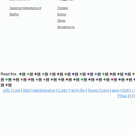
Зарегистрироваться
Топики
Войти
Блоги
Люди
Активность
Read this :
✚
💾
✚
💾
✚
💾
✚
💾
✚
💾
✚
💾
✚
💾
✚
💾
✚
💾
✚
💾
✚
💾
✚
💾
✚
💾
✚
💾
✚
💾
✚
💾
✚
💾
✚
💾
✚
💾
✚
💾
✚
💾
✚
💾
✚
💾
✚
💾
✚
💾
✚
💾
✚
💾
✚
💾
✚
💾
✚
💾
✚
💾
✚
💾
✚
💾
💾
✚
💾
URL
|
Link
|
Add
|
mainlinknet.ru
|
Софт
|
ЧеЧу.Ru
|
Техно-Голод
|
кино
|
Soft
|
:(
РУша
| |
П