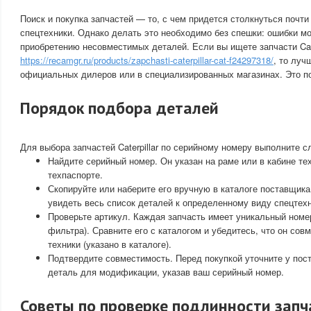
Поиск и покупка запчастей — то, с чем придется столкнуться почт
спецтехники. Однако делать это необходимо без спешки: ошибки мо
приобретению несовместимых деталей. Если вы ищете запчасти Cate
https://recamgr.ru/products/zapchasti-caterpillar-cat-f24297318/
, то луч
официальных дилеров или в специализированных магазинах. Это п
Порядок подбора деталей
Для выбора запчастей Caterpillar по серийному номеру выполните 
Найдите серийный номер. Он указан на раме или в кабине тех
техпаспорте.
Скопируйте или наберите его вручную в каталоге поставщик
увидеть весь список деталей к определенному виду спецтехн
Проверьте артикул. Каждая запчасть имеет уникальный номер
фильтра). Сравните его с каталогом и убедитесь, что он со
техники (указано в каталоге).
Подтвердите совместимость. Перед покупкой уточните у пос
деталь для модификации, указав ваш серийный номер.
Советы по проверке подлинности запч