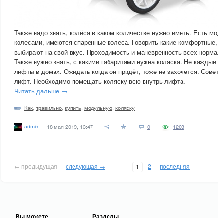
Также надо знать, колёса в каком количестве нужно иметь. Есть мо
колесами, имеются спаренные колеса. Говорить какие комфортные, 
выбирают на свой вкус. Проходимость и маневренность всех норма
Также нужно знать, с какими габаритами нужна коляска. Не кажды
лифты в домах. Ожидать когда он придёт, тоже не захочется. Сове
лифт. Необходимо помещать коляску всю внутрь лифта.
Читать дальше →
Как
,
правильно
,
купить
,
модульную
,
коляску
admin
18 мая 2019, 13:47
0
1203
← предыдущая
следующая →
2
последняя
1
Вы можете
Разделы