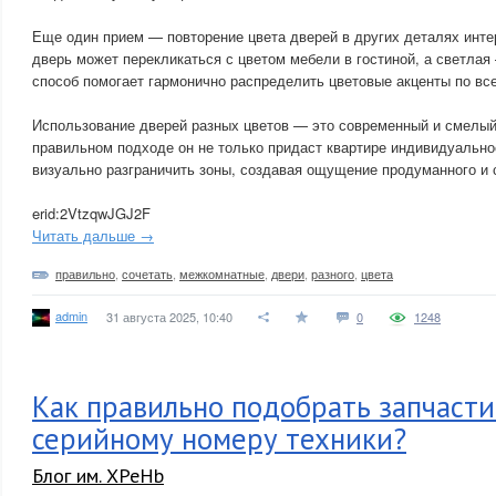
Еще один прием — повторение цвета дверей в других деталях инте
дверь может перекликаться с цветом мебели в гостиной, а светлая 
способ помогает гармонично распределить цветовые акценты по все
Использование дверей разных цветов — это современный и смелый
правильном подходе он не только придаст квартире индивидуально
визуально разграничить зоны, создавая ощущение продуманного и 
erid:2VtzqwJGJ2F
Читать дальше →
правильно
,
сочетать
,
межкомнатные
,
двери
,
разного
,
цвета
admin
31 августа 2025, 10:40
0
1248
Как правильно подобрать запчасти 
серийному номеру техники?
Блог им. XPeHb