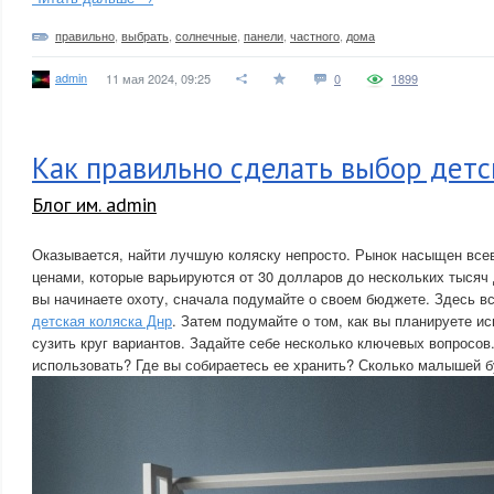
правильно
,
выбрать
,
солнечные
,
панели
,
частного
,
дома
admin
11 мая 2024, 09:25
0
1899
Как правильно сделать выбор детс
Блог им. admin
Оказывается, найти лучшую коляску непросто. Рынок насыщен вс
ценами, которые варьируются от 30 долларов до нескольких тысяч 
вы начинаете охоту, сначала подумайте о своем бюджете. Здесь в
детская коляска Днр
. Затем подумайте о том, как вы планируете и
сузить круг вариантов. Задайте себе несколько ключевых вопросов.
использовать? Где вы собираетесь ее хранить? Сколько малышей б