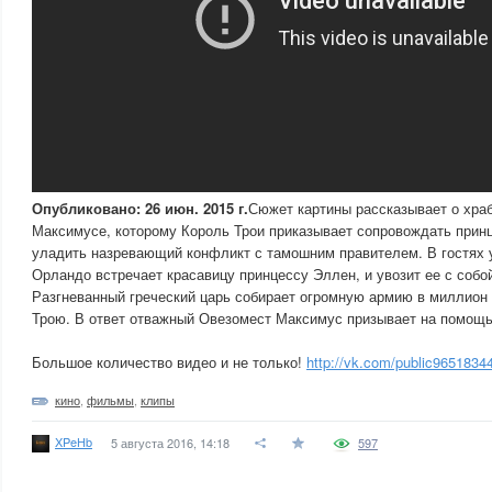
Опубликовано: 26 июн. 2015 г.
Сюжет картины рассказывает о хра
Максимусе, которому Король Трои приказывает сопровождать прин
уладить назревающий конфликт с тамошним правителем. В гостях 
Орландо встречает красавицу принцессу Эллен, и увозит ее с собой
Разгневанный греческий царь собирает огромную армию в миллион 
Трою. В ответ отважный Овезомест Максимус призывает на помощь
Большое количество видео и не только!
http://vk.com/public9651834
кино
,
фильмы
,
клипы
XPeHb
5 августа 2016, 14:18
597