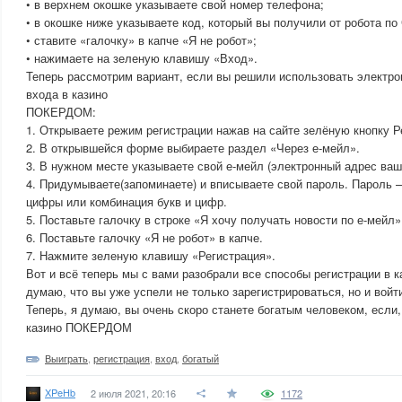
• в верхнем окошке указываете свой номер телефона;
• в окошке ниже указываете код, который вы получили от робота по
• ставите «галочку» в капче «Я не робот»;
• нажимаете на зеленую клавишу «Вход».
Теперь рассмотрим вариант, если вы решили использовать электро
входа в казино
ПОКЕРДОМ:
1. Открываете режим регистрации нажав на сайте зелёную кнопку Р
2. В открывшейся форме выбираете раздел «Через е-мейл».
3. В нужном месте указываете свой е-мейл (электронный адрес ваш
4. Придумываете(запоминаете) и вписываете свой пароль. Пароль –
цифры или комбинация букв и цифр.
5. Поставьте галочку в строке «Я хочу получать новости по е-мейл»
6. Поставьте галочку «Я не робот» в капче.
7. Нажмите зеленую клавишу «Регистрация».
Вот и всё теперь мы с вами разобрали все способы регистрации в
думаю, что вы уже успели не только зарегистрироваться, но и во
Теперь, я думаю, вы очень скоро станете богатым человеком, если,
казино ПОКЕРДОМ
Выиграть
,
регистрация
,
вход
,
богатый
XPeHb
2 июля 2021, 20:16
1172