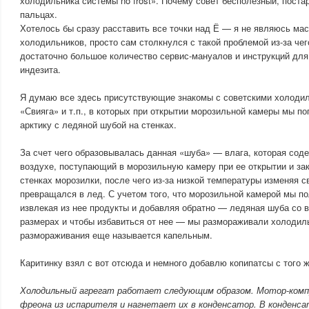
холодильника системы no frost». Почему совет бесполезный, поста
пальцах.
Хотелось бы сразу расставить все точки над Ё — я не являюсь ма
холодильников, просто сам столкнулся с такой проблемой из-за че
достаточно большое количество сервис-мануалов и инструкций для
индезита.
Я думаю все здесь присутствующие знакомы с советскими холоди
«Свияга» и т.п., в которых при открытии морозильной камеры мы п
арктику с ледяной шубой на стенках.
За счет чего образовывалась данная «шуба» — влага, которая соде
воздухе, поступающий в морозильную камеру при ее открытии и за
стенках морозилки, после чего из-за низкой температуры изменяя с
превращался в лед. С учетом того, что морозильной камерой мы п
извлекая из нее продукты и добавляя обратно — ледяная шуба со 
размерах и чтобы избавиться от нее — мы размораживали холодиль
размораживания еще называется капельным.
Каритинку взял с вот отсюда и немного добавлю копипатсы с того ж
Холодильный агрегат работает следующим образом. Мотор-комп
фреона из испарителя и нагнетает их в конденсатор. В конденс