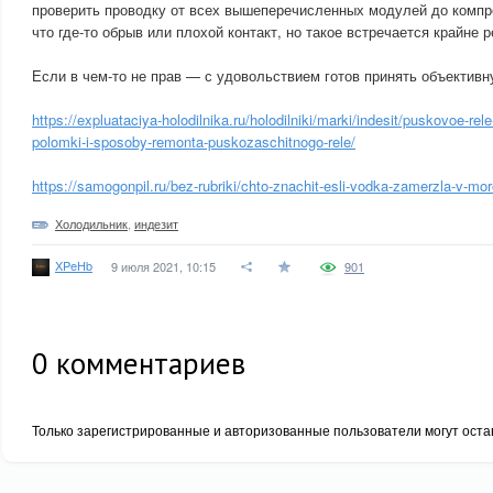
проверить проводку от всех вышеперечисленных модулей до компр
что где-то обрыв или плохой контакт, но такое встречается крайне р
Если в чем-то не прав — с удовольствием готов принять объективну
https://expluataciya-holodilnika.ru/holodilniki/marki/indesit/puskovoe-rel
polomki-i-sposoby-remonta-puskozaschitnogo-rele/
https://samogonpil.ru/bez-rubriki/chto-znachit-esli-vodka-zamerzla-v-mor
Холодильник
,
индезит
XPeHb
9 июля 2021, 10:15
901
0
комментариев
Только зарегистрированные и авторизованные пользователи могут оста