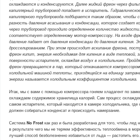
охлаждаются и конденсируются. Далее жидкий фреон через филь
капиллярный трубопровод попадает в испаритель. Гидравлическо
капиллярного трубопровода подбирается таким образом, чтобы 
разность давления всасывания и конденсации, которое создает к
через трубопровод проходило определенное количество жидкости
соответствует определенному мотор-компрессору. На входе фре
давление падает от давления конденсации до давления кипения.
дросселированием. При этом происходит вскипание фреона, пост
фреон кипит, энергия необходимая для кипения в виде тепловой, 
поверхности испарителя, охлаждая воздух в холодильнике. Пройд
фреон превращается в пар, который откачивается компрессором
холодильной машиной теплоты, приходящейся на единицу затрач
энергии называется холодильным коэффициентом холодильника.
Итак, мы с вами с помощью компрессора гоняем хладагент по замк
охлаждаем содержимое хранилища калорий. Сам процесс охлажден
самом испарителе, который находится в камере холодильника, где
должен собираться конденсат и происходить намерзание.
Система
No Frost
как раз и была разработана для того, чтобы лед 
в результате чего мы не теряем эффективность теплообмена в мо
лучший способ безболезненно избавиться от льда — растопить его.