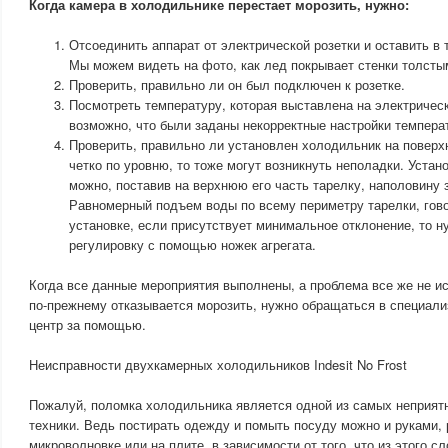
Когда камера в холодильнике перестает морозить, нужно:
Отсоединить аппарат от электрической розетки и оставить в 
Мы можем видеть на фото, как лед покрывает стенки толсты
Проверить, правильно ли он был подключен к розетке.
Посмотреть температуру, которая выставлена на электричес
возможно, что были заданы некорректные настройки темпера
Проверить, правильно ли установлен холодильник на поверхн
четко по уровню, то тоже могут возникнуть неполадки. Устан
можно, поставив на верхнюю его часть тарелку, наполовину
Равномерный подъем воды по всему периметру тарелки, гово
установке, если присутствует минимальное отклонение, то н
регулировку с помощью ножек агрегата.
Когда все данные мероприятия выполнены, а проблема все же не и
по-прежнему отказывается морозить, нужно обращаться в специал
центр за помощью.
Неисправности двухкамерных холодильников Indesit No Frost
Пожалуй, поломка холодильника является одной из самых неприят
техники. Ведь постирать одежду и помыть посуду можно и руками, 
микроволновке или на плите, в зависимости от того, что из этого с