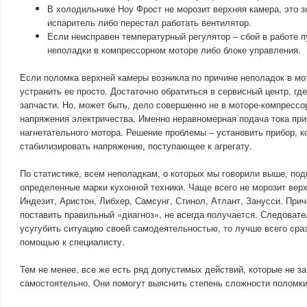
В холодильнике Ноу Фрост не морозит верхняя камера, это з
испаритель либо перестал работать вентилятор.
Если неисправен температурный регулятор – сбой в работе п
неполадки в компрессорном моторе либо блоке управления.
Если поломка верхней камеры возникла по причине неполадок в мо
устранить ее просто. Достаточно обратиться в сервисный центр, гд
запчасти. Но, может быть, дело совершенно не в моторе-компрессо
напряжения электричества. Именно неравномерная подача тока при
нагнетательного мотора. Решение проблемы – установить прибор, к
стабилизировать напряжение, поступающее к агрегату.
По статистике, всем неполадкам, о которых мы говорили выше, по
определенные марки кухонной техники. Чаще всего не морозит вер
Индезит, Аристон, Либхер, Самсунг, Стинол, Атлант, Занусси. При
поставить правильный «диагноз», не всегда получается. Следовате
усугубить ситуацию своей самодеятельностью, то лучше всего сраз
помощью к специалисту.
Тем не менее, все же есть ряд допустимых действий, которые не 
самостоятельно. Они помогут выяснить степень сложности поломки