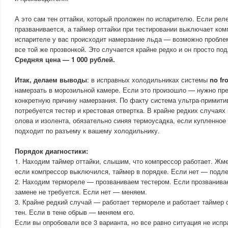
А это сам тен оттайки, который проложен по испарителю. Если реле
празванивается, а таймер оттайки при тестировании выключает комп
испарителе у вас происходит намерзание льда — возможно проблем
все той же прозвонкой. Это случается крайне редко и он просто по
Средняя цена — 1 000 рублей.
Итак, делаем выводы
: в исправных холодильниках системы
no fro
намерзать в морозильной камере. Если это произошло — нужно пре
конкретную причину намерзания. По факту система ультра-примити
потребуется тестер и крестовая отвертка. В крайне редких случаях 
олова и изолента, обязательно синяя термоусадка, если купленное
подходит по разъему к вашему холодильнику.
Порядок диагностики:
1. Находим таймер оттайки, слышим, что компрессор работает. Жм
если компрессор выключился, таймер в порядке. Если нет — подле
2. Находим термореле — прозваниваем тестером. Если прозванива
замене не требуется. Если нет — меняем.
3. Крайне редкий случай — работает термореле и работает таймер
тен. Если в тене обрыв — меняем его.
Если вы опробовали все 3 варианта, но все равно ситуация не исп