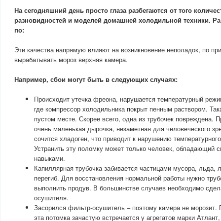
На сегодняшний день просто глаза разбегаются от того количес
разновидностей и моделей домашней холодильной техники. Ра
по:
Эти качества напрямую влияют на возникновение неполадок, по пр
вырабатывать мороз верхняя камера.
Например, сбои могут быть в следующих случаях:
Происходит утечка фреона, нарушается температурный режи
где компрессор холодильника покрыт пенным раствором. Така
пустом месте. Скорее всего, одна из трубочек повреждена. 
очень маленькая дырочка, незаметная для человеческого зрен
сочится хладоген, что приводит к нарушению температурног
Устранить эту поломку может только человек, обладающий 
навыками.
Капиллярная трубочка забивается частицами мусора, льда, л
перегиб. Для восстановления нормальной работы нужно трубо
выполнить продув. В большинстве случаев необходимо сдел
осушителя.
Засорился фильтр-осушитель – поэтому камера не морозит. 
эта потомка зачастую встречается у агрегатов марки Атлант,