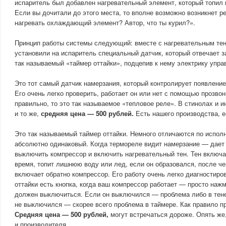
испаритель был добавлен нагревательный элемент, который топил
Если вы дочитали до этого места, то вполне возможно возникнет р
нагревать охлаждающий элемент? Автор, что ты курил?».
Принцип работы системы следующий: вместе с нагревательным те
установили на испаритель специальный датчик, который отвечает з
так называемый «таймер оттайки», подцепив к нему электрику упр
Это тот самый датчик намерзания, который контролирует появление
Его очень легко проверить, работает он или нет с помощью прозвон
правильно, то это так называемое «тепловое реле». В стинолах и 
и то же,
средняя цена — 500 рублей.
Есть нашего производства, е
Это так называемый таймер оттайки. Немного отличаются по испол
абсолютно одинаковый. Когда термореле видит намерзание — дает
выключить компрессор и включить нагревательный тен. Тен включа
время, топит лишнюю воду или лед, если он образовался, после че
включает обратно компрессор. Его работу очень легко диагностиро
оттайки есть кнопка, когда ваш компрессор работает — просто нажм
должен выключиться. Если он выключился — проблема либо в тене,
не выключился — скорее всего проблема в таймере. Как правило п
Средняя цена — 500 рублей,
могут встречаться дороже. Опять же,
и производителя.