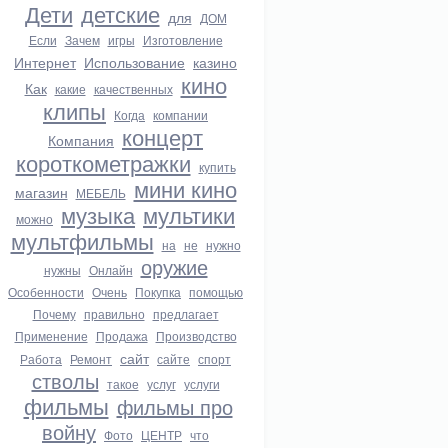
Дети
детские
для
ДОМ
Если
Зачем
игры
Изготовление
Интернет
Использование
казино
кино
Как
какие
качественных
клипы
Когда
компании
концерт
Компания
короткометражки
купить
мини кино
магазин
МЕБЕЛЬ
музыка
мультики
можно
мультфильмы
на
не
нужно
оружие
нужны
Онлайн
Особенности
Очень
Покупка
помощью
Почему
правильно
предлагает
Применение
Продажа
Производство
сайт
Работа
Ремонт
сайте
спорт
стволы
такое
услуг
услуги
фильмы
фильмы про
войну
Фото
ЦЕНТР
что