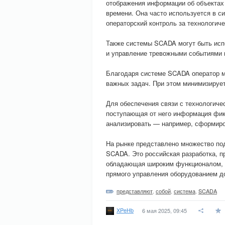
отображения информации об объектах 
времени. Она часто используется в с
операторский контроль за технологич
Также системы SCADA могут быть исп
и управление тревожными событиями 
Благодаря системе SCADA оператор м
важных задач. При этом минимизирует
Для обеспечения связи с технологич
поступающая от него информация фикс
анализировать — например, сформиро
На рынке представлено множество под
SCADA. Это российская разработка, п
обладающая широким функционалом, —
прямого управления оборудованием д
представляют
,
собой
,
система
,
SCADA
XPeHb
6 мая 2025, 09:45