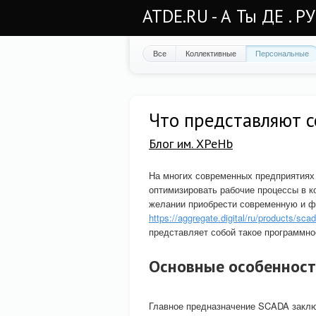
ATDE.RU - А Ты ДЕ . Р
Все
Коллективные
Персональные
Что представляют 
Блог им. XPeHb
На многих современных предприятиях
оптимизировать рабочие процессы в 
желании приобрести современную и 
https://aggregate.digital/ru/products/sca
представляет собой такое программно
Основные особеннос
Главное предназначение SCADA заклю