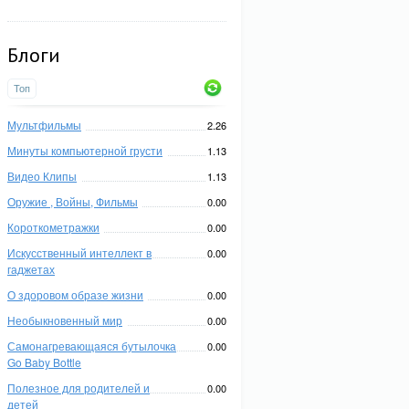
Блоги
Топ
Мультфильмы
2.26
Минуты компьютерной грусти
1.13
Видео Клипы
1.13
Оружие , Войны, Фильмы
0.00
Короткометражки
0.00
Искусственный интеллект в
0.00
гаджетах
О здоровом образе жизни
0.00
Необыкновенный мир
0.00
Самонагревающаяся бутылочка
0.00
Go Baby Bottle
Полезное для родителей и
0.00
детей