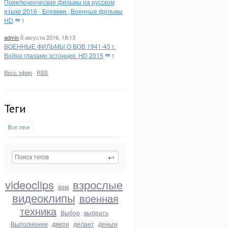
Приключенческие фильмы на русском
языке 2016 - Боевики , Военные фильмы
HD
1
admin
5 августа 2016, 18:13
ВОЕННЫЕ ФИЛЬМЫ О ВОВ 1941-45 г.
Война глазами эстонцев. HD 2015
1
Весь эфир
·
RSS
Теги
Все теги
videoclips
взрослые
вам
видеоклипы
военная
техника
Выбор
выбрать
Выполнение
двери
делает
деньги