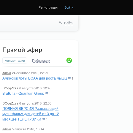
Регистрация
Войти
Найти
Прямой эфир
Комментарии
Публикации
admin
24 сентября 2016, 22:29
Аминокислоты BCAA для роста мышц
1
DQqqZzzz
6 августа 2016, 22:40
Bratkilla - Quantum Group
1
DQqqZzzz
6 августа 2016, 22:36
ПОЛНАЯ ВЕРСИЯ Развивающий
мультфильм для детей от 3 до 12
месяцев ТЕЛЕПУЗИКИ
1
admin
5 августа 2016, 18:14