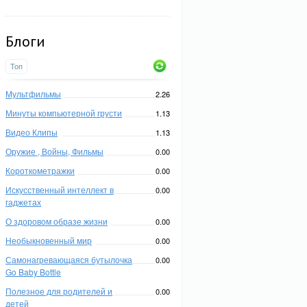
Блоги
Топ
Мультфильмы
2.26
Минуты компьютерной грусти
1.13
Видео Клипы
1.13
Оружие , Войны, Фильмы
0.00
Короткометражки
0.00
Искусственный интеллект в
0.00
гаджетах
О здоровом образе жизни
0.00
Необыкновенный мир
0.00
Самонагревающаяся бутылочка
0.00
Go Baby Bottle
Полезное для родителей и
0.00
детей