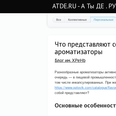
ATDE.RU - А Ты ДЕ . Р
Все
Коллективные
Персональные
Что представляют 
ароматизаторы
Блог им. XPeHb
Разнообразные ароматизаторы активн
очередь — в пищевой промышленности
том числе инкапсулированных. При же
https://www.optovik.com/catalogue/flavor
собой представляют?
Основные особенност