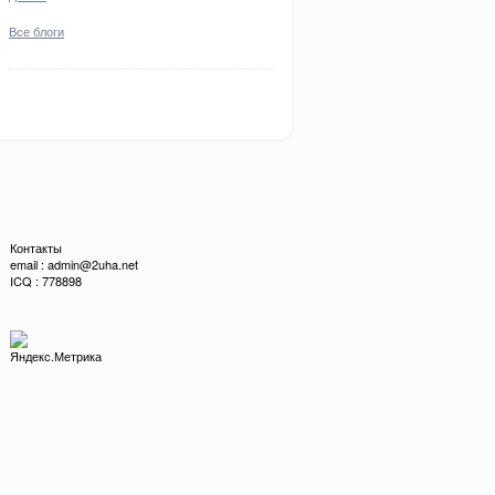
Все блоги
Контакты
email : admin@2uha.net
ICQ : 778898