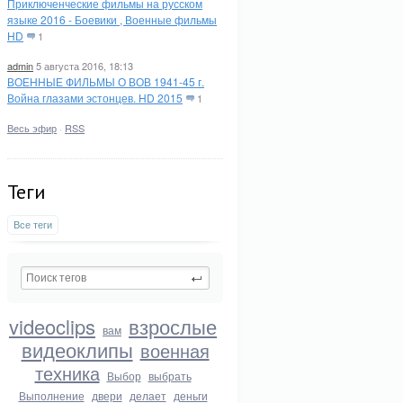
Приключенческие фильмы на русском
языке 2016 - Боевики , Военные фильмы
HD
1
admin
5 августа 2016, 18:13
ВОЕННЫЕ ФИЛЬМЫ О ВОВ 1941-45 г.
Война глазами эстонцев. HD 2015
1
Весь эфир
·
RSS
Теги
Все теги
videoclips
взрослые
вам
видеоклипы
военная
техника
Выбор
выбрать
Выполнение
двери
делает
деньги