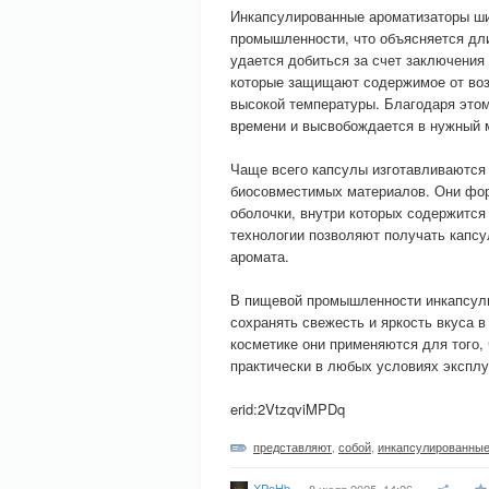
Инкапсулированные ароматизаторы ши
промышленности, что объясняется дл
удается добиться за счет заключения
которые защищают содержимое от воз
высокой температуры. Благодаря этом
времени и высвобождается в нужный 
Чаще всего капсулы изготавливаются
биосовместимых материалов. Они фо
оболочки, внутри которых содержится
технологии позволяют получать капс
аромата.
В пищевой промышленности инкапсули
сохранять свежесть и яркость вкуса в
косметике они применяются для того, 
практически в любых условиях эксплу
erid:2VtzqviMPDq
представляют
,
собой
,
инкапсулированны
XPeHb