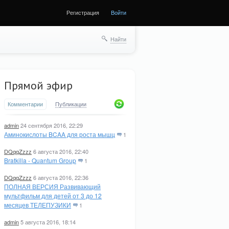
Регистрация
Войти
Найти
Прямой эфир
Комментарии
Публикации
admin
24 сентября 2016, 22:29
Аминокислоты BCAA для роста мышц
1
DQqqZzzz
6 августа 2016, 22:40
Bratkilla - Quantum Group
1
DQqqZzzz
6 августа 2016, 22:36
ПОЛНАЯ ВЕРСИЯ Развивающий
мультфильм для детей от 3 до 12
месяцев ТЕЛЕПУЗИКИ
1
admin
5 августа 2016, 18:14