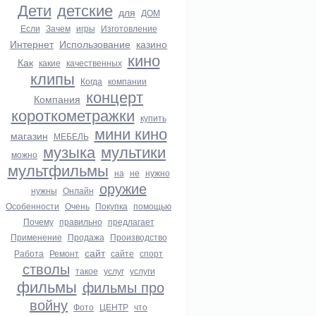
Дети
детские
для
ДОМ
Если
Зачем
игры
Изготовление
Интернет
Использование
казино
кино
Как
какие
качественных
клипы
Когда
компании
концерт
Компания
короткометражки
купить
мини кино
магазин
МЕБЕЛЬ
музыка
мультики
можно
мультфильмы
на
не
нужно
оружие
нужны
Онлайн
Особенности
Очень
Покупка
помощью
Почему
правильно
предлагает
Применение
Продажа
Производство
сайт
Работа
Ремонт
сайте
спорт
стволы
такое
услуг
услуги
фильмы
фильмы про
войну
Фото
ЦЕНТР
что