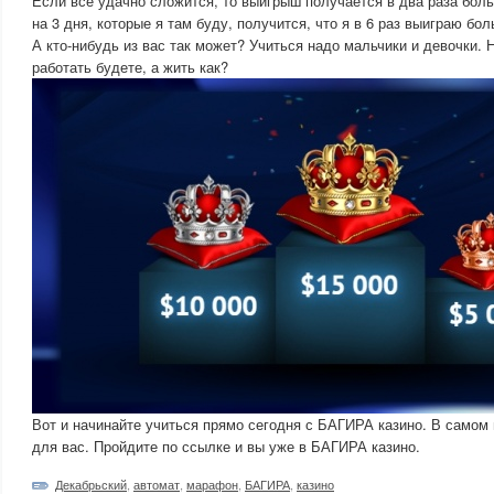
Если все удачно сложится, то выигрыш получается в два раза бол
на 3 дня, которые я там буду, получится, что я в 6 раз выиграю бо
А кто-нибудь из вас так может? Учиться надо мальчики и девочки. 
работать будете, а жить как?
Вот и начинайте учиться прямо сегодня с БАГИРА казино. В самом
для вас. Пройдите по ссылке и вы уже в БАГИРА казино.
Декабрьский
,
автомат
,
марафон
,
БАГИРА
,
казино