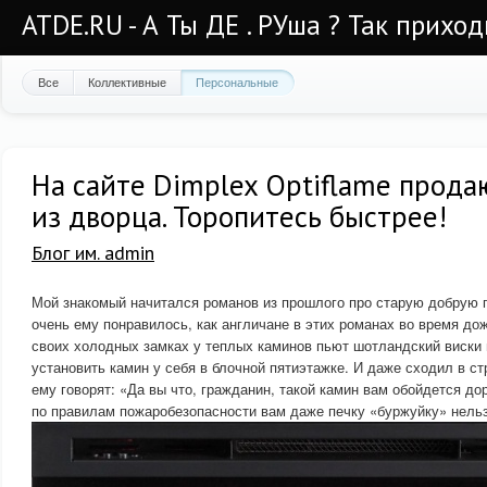
ATDE.RU - А Ты ДЕ . РУша ? Так приход
Все
Коллективные
Персональные
На сайте Dimplex Optiflame прода
из дворца. Торопитесь быстрее!
Блог им. admin
Мой знакомый начитался романов из прошлого про старую добрую 
очень ему понравилось, как англичане в этих романах во время до
своих холодных замках у теплых каминов пьют шотландский виски 
установить камин у себя в блочной пятиэтажке. И даже сходил в с
ему говорят: «Да вы что, гражданин, такой камин вам обойдется до
по правилам пожаробезопасности вам даже печку «буржуйку» нельз