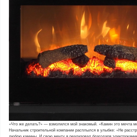
«Что же делать?» — взмолился мой знакомый. «Камин это мечта м
Начальник строительной компании расплылся в улыбке: «Не расстр
люблю камины. И свою мечту я реализовал благодаря электрокам