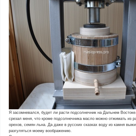
Я засомневался, будет ли расти подсолнечник на Дальнем Востоке
срезал меня, что кроме подсолнечника масло можно отжимать из ра
орехов, семян льна. Да даже в русских сказках воду из камня выжи
разгуляться моему воображению.