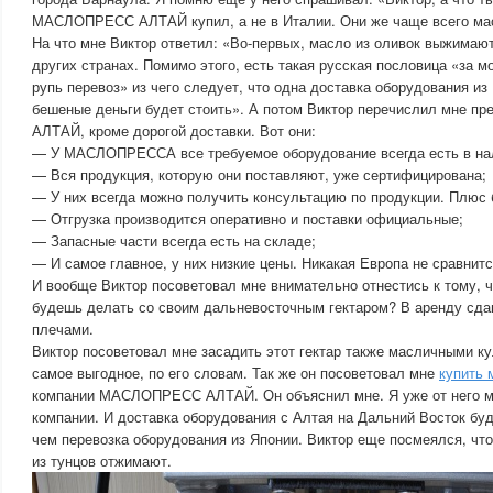
МАСЛОПРЕСС АЛТАЙ купил, а не в Италии. Они же чаще всего ма
На что мне Виктор ответил: «Во-первых, масло из оливок выжимают 
других странах. Помимо этого, есть такая русская пословица «за 
рупь перевоз» из чего следует, что одна доставка оборудования и
бешеные деньги будет стоить». А потом Виктор перечислил мне
АЛТАЙ, кроме дорогой доставки. Вот они:
— У МАСЛОПРЕССА все требуемое оборудование всегда есть в на
— Вся продукция, которую они поставляют, уже сертифицирована;
— У них всегда можно получить консультацию по продукции. Плюс 
— Отгрузка производится оперативно и поставки официальные;
— Запасные части всегда есть на складе;
— И самое главное, у них низкие цены. Никакая Европа не сравнитс
И вообще Виктор посоветовал мне внимательно отнестись к тому, чт
будешь делать со своим дальневосточным гектаром? В аренду сда
плечами.
Виктор посоветовал мне засадить этот гектар также масличными ку
самое выгодное, по его словам. Так же он посоветовал мне
купить 
компании МАСЛОПРЕСС АЛТАЙ. Он объяснил мне. Я уже от него мн
компании. И доставка оборудования с Алтая на Дальний Восток бу
чем перевозка оборудования из Японии. Виктор еще посмеялся, что
из тунцов отжимают.