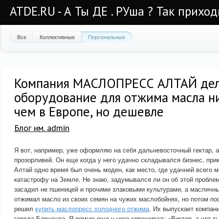
ATDE.RU - А Ты ДЕ . РУша ? Так приход
Все
Коллективные
Персональные
Компания МАСЛОПРЕСС АЛТАЙ де
оборудование для отжима масла ни
чем в Европе, но дешевле
Блог им. admin
Я вот, например, уже оформляю на себя дальневосточный гектар, 
прозорливей. Он еще когда у него удачно складывался бизнес, при
Алтай одно время был очень моден, как место, где удачней всего
катастрофу на Земле. Не знаю, задумывался ли он об этой пробле
засадил не пшеницей и прочими злаковыми культурами, а масличн
отжимал масло из своих семян на чужих маслобойнях, но потом п
решил
купить маслопресс холодного отжима
. Их выпускает комп
города Барнаула. Я помню еще у него спрашивал: «Виктор, а что т