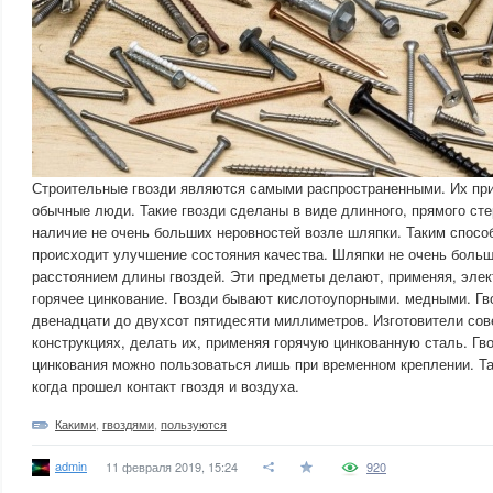
Строительные гвозди являются самыми распространенными. Их пр
обычные люди. Такие гвозди сделаны в виде длинного, прямого сте
наличие не очень больших неровностей возле шляпки. Таким спосо
происходит улучшение состояния качества. Шляпки не очень больш
расстоянием длины гвоздей. Эти предметы делают, применяя, элек
горячее цинкование. Гвозди бывают кислотоупорными. медными. Гв
двенадцати до двухсот пятидесяти миллиметров. Изготовители сове
конструкциях, делать их, применяя горячую цинкованную сталь. Гв
цинкования можно пользоваться лишь при временном креплении. Та
когда прошел контакт гвоздя и воздуха.
Какими
,
гвоздями
,
пользуются
admin
11 февраля 2019, 15:24
920