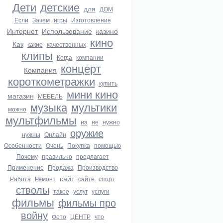
Дети
детские
для
ДОМ
Если
Зачем
игры
Изготовление
Интернет
Использование
казино
кино
Как
какие
качественных
клипы
Когда
компании
концерт
Компания
короткометражки
купить
мини кино
магазин
МЕБЕЛЬ
музыка
мультики
можно
мультфильмы
на
не
нужно
оружие
нужны
Онлайн
Особенности
Очень
Покупка
помощью
Почему
правильно
предлагает
Применение
Продажа
Производство
сайт
Работа
Ремонт
сайте
спорт
стволы
такое
услуг
услуги
фильмы
фильмы про
войну
Фото
ЦЕНТР
что