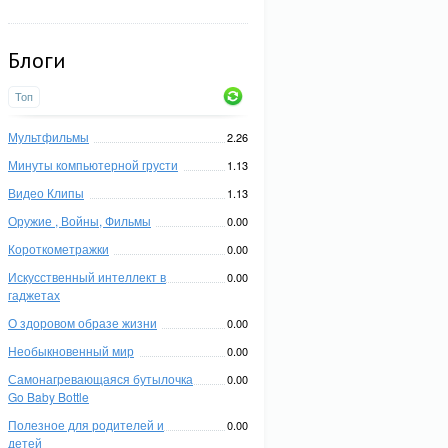
Блоги
Топ
Мультфильмы
2.26
Минуты компьютерной грусти
1.13
Видео Клипы
1.13
Оружие , Войны, Фильмы
0.00
Короткометражки
0.00
Искусственный интеллект в
0.00
гаджетах
О здоровом образе жизни
0.00
Необыкновенный мир
0.00
Самонагревающаяся бутылочка
0.00
Go Baby Bottle
Полезное для родителей и
0.00
детей