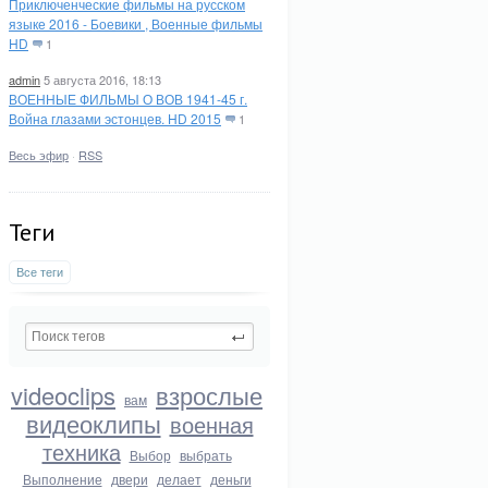
Приключенческие фильмы на русском
языке 2016 - Боевики , Военные фильмы
HD
1
admin
5 августа 2016, 18:13
ВОЕННЫЕ ФИЛЬМЫ О ВОВ 1941-45 г.
Война глазами эстонцев. HD 2015
1
Весь эфир
·
RSS
Теги
Все теги
videoclips
взрослые
вам
видеоклипы
военная
техника
Выбор
выбрать
Выполнение
двери
делает
деньги