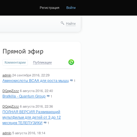
Регистрация
Войти
Найти
Прямой эфир
Комментарии
Публикации
admin
24 сентября 2016, 22:29
Аминокислоты BCAA для роста мышц
1
DQqqZzzz
6 августа 2016, 22:40
Bratkilla - Quantum Group
1
DQqqZzzz
6 августа 2016, 22:36
ПОЛНАЯ ВЕРСИЯ Развивающий
мультфильм для детей от 3 до 12
месяцев ТЕЛЕПУЗИКИ
1
admin
5 августа 2016, 18:14