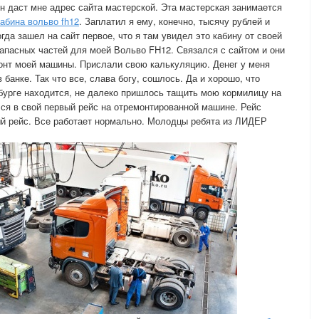
н даст мне адрес сайта мастерской. Эта мастерская занимается
кабина вольво fh12
. Заплатил я ему, конечно, тысячу рублей и
да зашел на сайт первое, что я там увидел это кабину от своей
апасных частей для моей Вольво FH12. Связался с сайтом и они
онт моей машины. Прислали свою калькуляцию. Денег у меня
 банке. Так что все, слава богу, сошлось. Да и хорошо, что
урге находится, не далеко пришлось тащить мою кормилицу на
лся в свой первый рейс на отремонтированной машине. Рейс
ный рейс. Все работает нормально. Молодцы ребята из ЛИДЕР