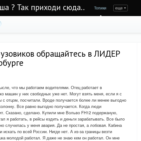
Уша ? Так приходи сюда..
Топики
еще
грузовиков обращайтесь в ЛИДЕР
рбурге
сле, что мы работаем водителями. Отец работает в
ько машин у них свободных уже нет. Могут взять меня, если я с
 с отцом, посчитали. Вроде получается более ли менее выгодно
колонну. Все равно выгодно получается. Когда люди
ит. Сказано, сделано. Купили мне Вольво FH12 подержаную,
тал я работать, в рейсы ездить и деньги зарабатывать. Все было
 но случилась у меня авария. Да не простая, а лобовая. Кабина
искать по всей России. Нигде нет. А из-за границы везти
шка молодой работал. Я даже не знаю кем он работал. Он мне