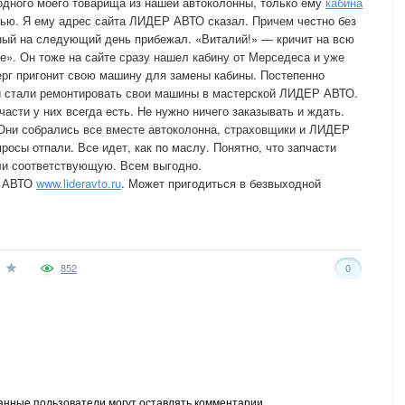
одного моего товарища из нашей автоколонны, только ему
кабина
ью. Я ему адрес сайта ЛИДЕР АВТО сказал. Причем честно без
тный на следующий день прибежал. «Виталий!» — кричит на всю
е». Он тоже на сайте сразу нашел кабину от Мерседеса и уже
верг пригонит свою машину для замены кабины. Постепенно
 стали ремонтировать свои машины в мастерской ЛИДЕР АВТО.
асти у них всегда есть. Не нужно ничего заказывать и ждать.
 Они собрались все вместе автоколонна, страховщики и ЛИДЕР
росы отпали. Все идет, как по маслу. Понятно, что запчасти
ли соответствующую. Всем выгодно.
Р АВТО
www.lideravto.ru
. Может пригодиться в безвыходной
852
0
анные пользователи могут оставлять комментарии.