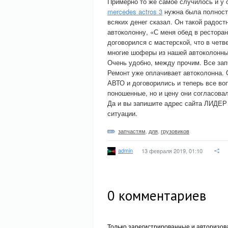
Примерно то же самое случилось и у 
mercedes actros 3
нужна была полност
всяких денег сказал. Он такой радос
автоколонну, «С меня обед в ресторан
договорился с мастерской, что в чет
многие шоферы из нашей автоколонны
Очень удобно, между прочим. Все запч
Ремонт уже оплачивает автоколонна.
АВТО и договорились и теперь все воп
поношенные, но и цену они согласова
Да и вы запишите адрес сайта ЛИДЕ
ситуации.
запчастям
,
для
,
грузовиков
admin
13 февраля 2019, 01:10
0
комментариев
Только зарегистрированные и авторизов