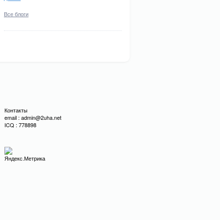
Все блоги
Контакты
email : admin@2uha.net
ICQ : 778898