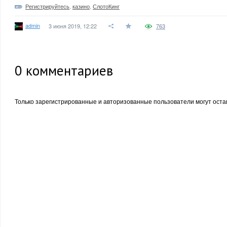
Регистрируйтесь
,
казино
,
СлотоКинг
admin
3 июня 2019, 12:22
763
0
комментариев
Только зарегистрированные и авторизованные пользователи могут оста