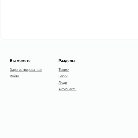
Вы можете
Разделы
Зарегистрироваться
Топики
Войти
Блоги
Люди
Активность