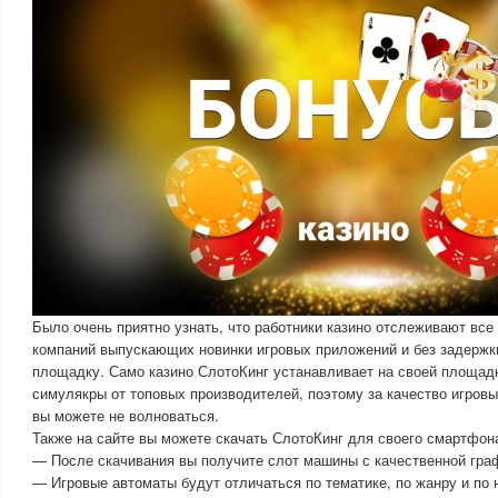
Было очень приятно узнать, что работники казино отслеживают все
компаний выпускающих новинки игровых приложений и без задержк
площадку. Само казино СлотоКинг устанавливает на своей площад
симулякры от топовых производителей, поэтому за качество игровы
вы можете не волноваться.
Также на сайте вы можете скачать СлотоКинг для своего смартфон
— После скачивания вы получите слот машины с качественной гра
— Игровые автоматы будут отличаться по тематике, по жанру и по