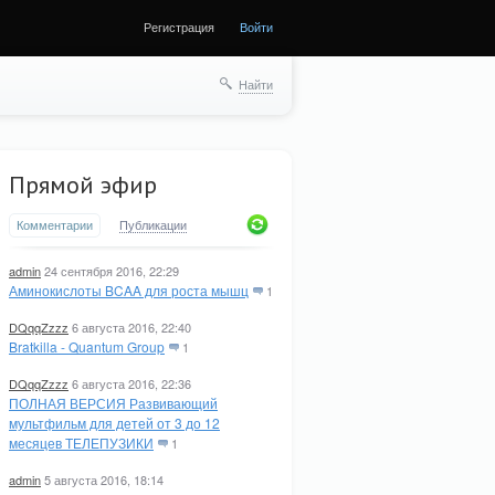
Регистрация
Войти
Найти
Прямой эфир
Комментарии
Публикации
admin
24 сентября 2016, 22:29
Аминокислоты BCAA для роста мышц
1
DQqqZzzz
6 августа 2016, 22:40
Bratkilla - Quantum Group
1
DQqqZzzz
6 августа 2016, 22:36
ПОЛНАЯ ВЕРСИЯ Развивающий
мультфильм для детей от 3 до 12
месяцев ТЕЛЕПУЗИКИ
1
admin
5 августа 2016, 18:14