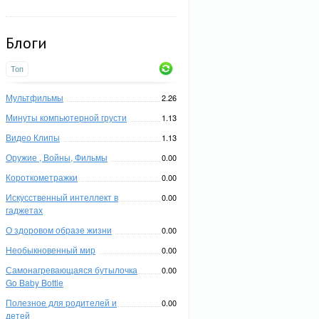
Блоги
Топ
Мультфильмы
2.26
Минуты компьютерной грусти
1.13
Видео Клипы
1.13
Оружие , Войны, Фильмы
0.00
Короткометражки
0.00
Искусственный интеллект в
0.00
гаджетах
О здоровом образе жизни
0.00
Необыкновенный мир
0.00
Самонагревающаяся бутылочка
0.00
Go Baby Bottle
Полезное для родителей и
0.00
детей