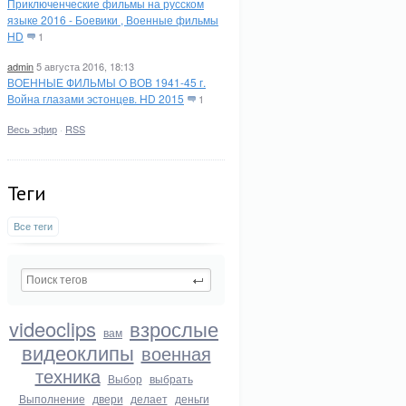
Приключенческие фильмы на русском
языке 2016 - Боевики , Военные фильмы
HD
1
admin
5 августа 2016, 18:13
ВОЕННЫЕ ФИЛЬМЫ О ВОВ 1941-45 г.
Война глазами эстонцев. HD 2015
1
Весь эфир
·
RSS
Теги
Все теги
videoclips
взрослые
вам
видеоклипы
военная
техника
Выбор
выбрать
Выполнение
двери
делает
деньги