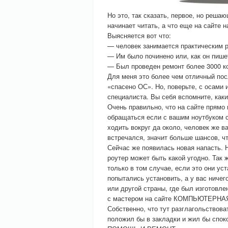
Но это, так сказать, первое, но реш
начинает читать, а что еще на сайте н
Выясняется вот что:
— человек занимается практическим р
— Им было починено или, как он пише
— Был проведен ремонт более 3000 к
Для меня это более чем отличный по
«спасено ОС». Но, поверьте, с осами 
специалиста. Вы себя вспомните, каки
Очень правильно, что на сайте прямо 
обращаться если с вашим ноутбуком 
ходить вокруг да около, человек же в
встречался, значит больше шансов, чт
Сейчас же появилась новая напасть.
роутер может быть какой угодно. Так 
только в том случае, если это они ус
попытались установить, а у вас ничег
или другой страны, где был изготовле
с мастером на сайте КОМПЬЮТЕРН
Собственно, что тут разглагольствова
положил бы в закладки и жил бы спо