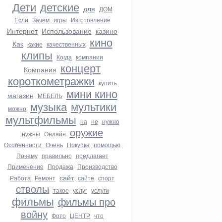
Дети
детские
для
ДОМ
Если
Зачем
игры
Изготовление
Интернет
Использование
казино
кино
Как
какие
качественных
клипы
Когда
компании
концерт
Компания
короткометражки
купить
мини кино
магазин
МЕБЕЛЬ
музыка
мультики
можно
мультфильмы
на
не
нужно
оружие
нужны
Онлайн
Особенности
Очень
Покупка
помощью
Почему
правильно
предлагает
Применение
Продажа
Производство
сайт
Работа
Ремонт
сайте
спорт
стволы
такое
услуг
услуги
фильмы
фильмы про
войну
Фото
ЦЕНТР
что