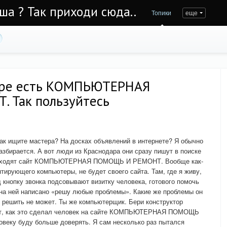
Уша ? Так приходи сюда..
Топики
еще
аре есть КОМПЬЮТЕРНАЯ
 Так пользуйтесь
как ищите мастера? На досках объявлений в интернете? Я обычно
азбирается. А вот люди из Краснодара они сразу пишут в поиске
аходят сайт КОМПЬЮТЕРНАЯ ПОМОЩЬ И РЕМОНТ. Вообще как-
нтирующего компьютеры, не будет своего сайта. Там, где я живу,
 кнопку звонка подсовывают визитку человека, готового помочь
 на ней написано «решу любые проблемы». Какие же проблемы он
 решить не может. Ты же компьютерщик. Бери конструктор
сайт, как это сделал человек на сайте КОМПЬЮТЕРНАЯ ПОМОЩЬ
веку буду больше доверять. Я сам несколько раз пытался