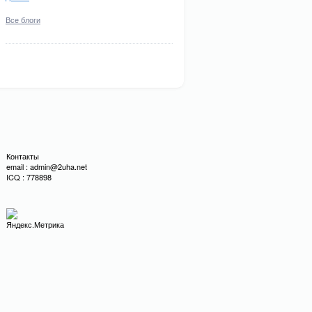
Все блоги
Контакты
email : admin@2uha.net
ICQ : 778898