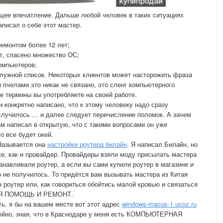
ающее впечатление. Дальше любой человек в таких ситуациях
аписал о себе этот мастер.
емонтом более 12 лет;
т, спасено множество ОС;
омпьютеров;
служной список. Некоторых клиентов может насторожить фраза
и пчелами это никак не связано, это сленг компьютерного
е термины вы употребляете на своей работе.
и конкретно написано, что к этому человеку надо сразу
случилось … и далее следует перечисление поломок. А зачем
ам написал в открытую, что с такими вопросами он уже
о все будет окей.
 Называется она
настройки роутера билайн
. Я написал Билайн, но
же, как и провайдер. Провайдеры взяли моду присылать мастера
танавливали роутер, а если вы сами купили роутер в магазине и
о не получилось. То придётся вам вызывать мастера из Китая
н роутер или, как говориться обойтись малой кровью и связаться
АЯ ПОМОЩЬ И РЕМОНТ.
ть, я бы на вашем месте вот этот адрес
windows-macos-1.ucoz.ru
койно, зная, что в Краснодаре у меня есть КОМПЬЮТЕРНАЯ