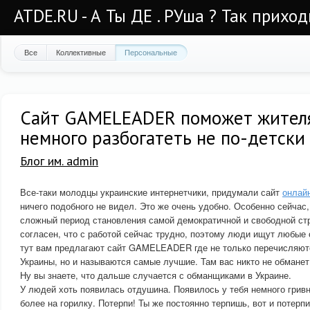
ATDE.RU - А Ты ДЕ . РУша ? Так приход
Все
Коллективные
Персональные
Сайт GAMELEADER поможет жител
немного разбогатеть не по-детски
Блог им. admin
Все-таки молодцы украинские интернетчики, придумали сайт
онлай
ничего подобного не видел. Это же очень удобно. Особенно сейчас,
сложный период становления самой демократичной и свободной ст
согласен, что с работой сейчас трудно, поэтому люди ищут любые 
тут вам предлагают сайт GAMELEADER где не только перечисляютс
Украины, но и называются самые лучшие. Там вас никто не обманет
Ну вы знаете, что дальше случается с обманщиками в Украине.
У людей хоть появилась отдушина. Появилось у тебя немного гривн.
более на горилку. Потерпи! Ты же постоянно терпишь, вот и потерп