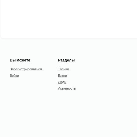
Вы можете
Разделы
Зарегистрироваться
Топики
Войти
Блоги
Люди
Активность