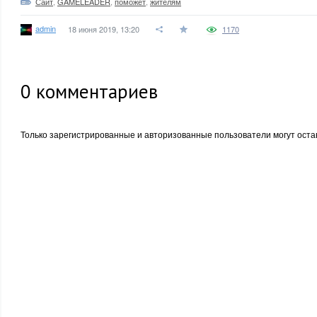
Сайт
,
GAMELEADER
,
поможет
,
жителям
admin
18 июня 2019, 13:20
1170
0
комментариев
Только зарегистрированные и авторизованные пользователи могут оста