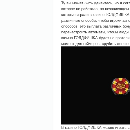
Ту вы может быть удивитесь, но я сог
которое не работало, по независящем 
которые играли в казино ГОЛДФИШКА 
различные способы, чтобы игроки за
способов, это выплата различных бон
перенастроить автоматы, чтобы люди 
казино ГОЛДФИШКА будет не протолкн
момент для геймеров, срубить легкие
В казино ГОЛДФИШКА можно играть с