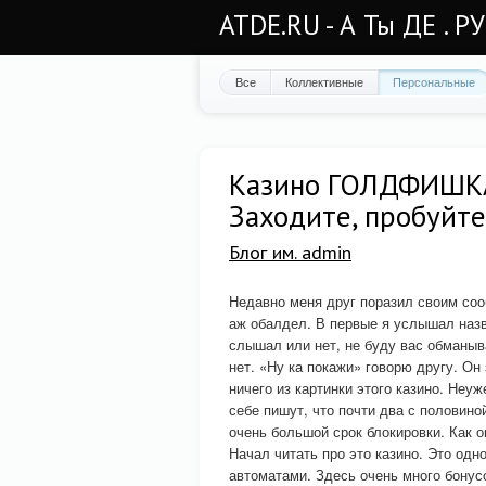
ATDE.RU - А Ты ДЕ . Р
Все
Коллективные
Персональные
Казино ГОЛДФИШКА 
Заходите, пробуйте
Блог им. admin
Недавно меня друг поразил своим соо
аж обалдел. В первые я услышал назва
слышал или нет, не буду вас обманыв
нет. «Ну ка покажи» говорю другу. Он
ничего из картинки этого казино. Неуж
себе пишут, что почти два с половино
очень большой срок блокировки. Как 
Начал читать про это казино. Это од
автоматами. Здесь очень много бонусо