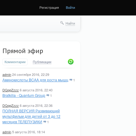
Регистрация
Войти
Найти
Прямой эфир
Комментарии
Публикации
admin
24 сентября 2016, 22:29
Аминокислоты BCAA для роста мышц
1
DQqqZzzz
6 августа 2016, 22:40
Bratkilla - Quantum Group
1
DQqqZzzz
6 августа 2016, 22:36
ПОЛНАЯ ВЕРСИЯ Развивающий
мультфильм для детей от 3 до 12
месяцев ТЕЛЕПУЗИКИ
1
admin
5 августа 2016, 18:14