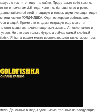
лашусь с тем, что пишут на сайте. Представьте себе казино,
от него причинам 2,5 года. Конечно, большинство игроков,
давно забыли об этой площадке и теперь администрация ищет
помнили казино ГОЛДФИШКА. Один из хорошо работающих
усов и акций. Кроме этого, администрация еще может и
на слот машинах начали чаще выигрывать. А после такого в
уться. Но это еще только будет, а сейчас самый хлебный
 бабки. Я бы на вашем месте воспользовался таким моментом.
мело. Денежные выводы здесь моментальные на следующие