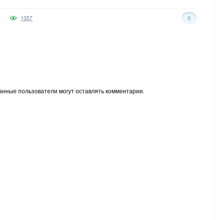
1357
0
анные пользователи могут оставлять комментарии.