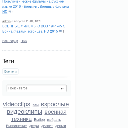
Приключенческие фильмы на русском
языке 2016 - Боевики , Военные фильмы
HD
1
admin
5 августа 2016, 18:13
ВОЕННЫЕ ФИЛЬМЫ О ВОВ 1941-45 г.
Война глазами эстонцев. HD 2015
1
Весь эфир
·
RSS
Теги
Все теги
videoclips
взрослые
вам
видеоклипы
военная
техника
Выбор
выбрать
Выполнение
двери
делает
деньги