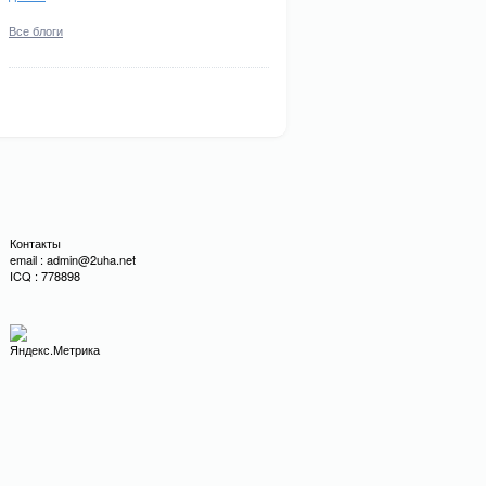
Все блоги
Контакты
email : admin@2uha.net
ICQ : 778898