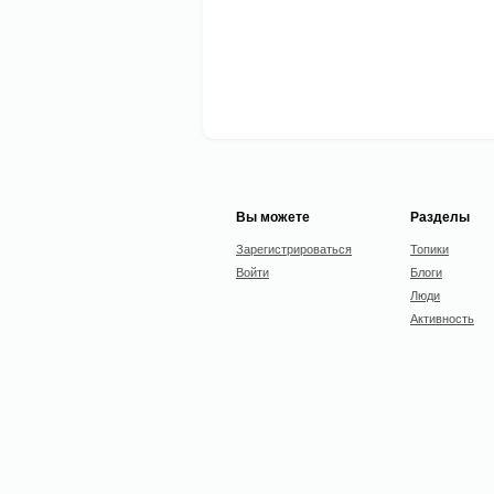
Вы можете
Разделы
Зарегистрироваться
Топики
Войти
Блоги
Люди
Активность