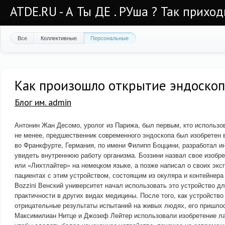
ATDE.RU - А Ты ДЕ . РУша ? Так приход
Все
Коллективные
Персональные
Как произошло открытие эндоскоп
Блог им. admin
Антонин Жан Десомо, уролог из Парижа, был первым, кто использо
не менее, предшественник современного эндоскопа был изобретен в 
во Франкфурте, Германия, по имени Филипп Боццини, разработал 
увидеть внутреннюю работу организма. Боззини назвал свое изобр
или «Лихтлайтер» на немецком языке, а позже написал о своих эк
пациентах с этим устройством, состоящим из окуляра и контейнера
Bozzini Венский университет начал использовать это устройство дл
практичности в других видах медицины. После того, как устройств
отрицательные результаты испытаний на живых людях, его пришлос
Максимилиан Нитце и Джозеф Лейтер использовали изобретение л