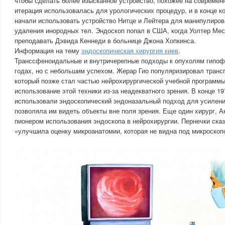
чтобы сделать более изысканное устройство, похожее на современ
итерация использовалась для урологических процедур, и в конце к
начали использовать устройство Нитце и Лейтера для манипулиров
удаления инородных тел. Эндоскоп попал в США, когда Уолтер Мес
преподавать Дэвида Кеннеди в больнице Джона Хопкинса.
Информация на тему
эндоскопическая хирургия киев
.
Транссфеноидальные и внутричерепные подходы к опухолям гипофи
годах, но с небольшим успехом. Жерар Гио популяризировал тран
который позже стал частью нейрохирургической учебной программы
использование этой техники из-за неадекватного зрения. В конце 19
использовали эндоскопический эндоназальный подход для усилени
позволяла им видеть объекты вне поля зрения. Еще один хирург, А
пионером использования эндоскопа в нейрохирургии. Пернечки сказ
«улучшила оценку микроанатомии, которая не видна под микроскоп