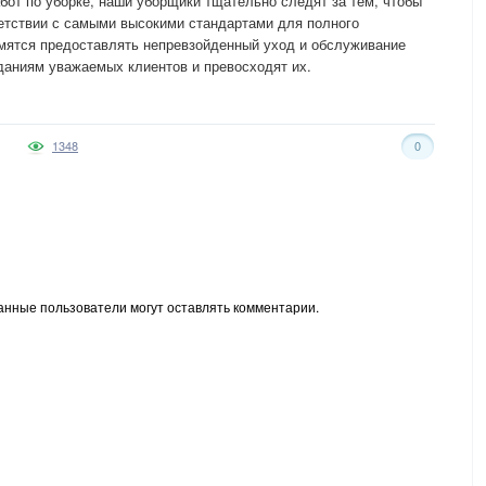
бот по уборке, наши уборщики тщательно следят за тем, чтобы
етствии с самыми высокими стандартами для полного
емятся предоставлять непревзойденный уход и обслуживание
даниям уважаемых клиентов и превосходят их.
1348
0
анные пользователи могут оставлять комментарии.