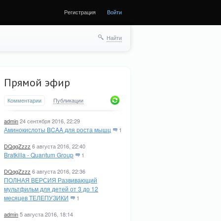
Регистрация
Войти
Найти
Прямой эфир
Комментарии
Публикации
admin
24 сентября 2016, 22:29
Аминокислоты BCAA для роста мышц
1
DQqqZzzz
6 августа 2016, 22:40
Bratkilla - Quantum Group
1
DQqqZzzz
6 августа 2016, 22:36
ПОЛНАЯ ВЕРСИЯ Развивающий
мультфильм для детей от 3 до 12
месяцев ТЕЛЕПУЗИКИ
1
admin
5 августа 2016, 18:14