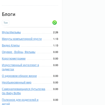
Блоги
Топ
Мультфильмы
2.26
Минуты компьютерной грусти
1.13
Видео Клипы
1.13
Оружие , Войны, Фильмы
0.00
Короткометражки
0.00
Искусственный интеллект в
0.00
гаджетах
О здоровом образе жизни
0.00
Необыкновенный мир
0.00
Самонагревающаяся бутылочка
0.00
Go Baby Bottle
Полезное для родителей и
0.00
детей