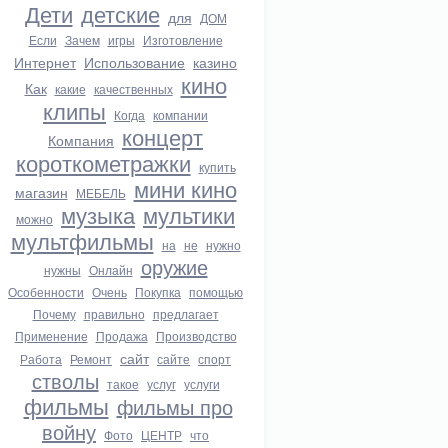
Дети
детские
для
ДОМ
Если
Зачем
игры
Изготовление
Интернет
Использование
казино
кино
Как
какие
качественных
клипы
Когда
компании
концерт
Компания
короткометражки
купить
мини кино
магазин
МЕБЕЛЬ
музыка
мультики
можно
мультфильмы
на
не
нужно
оружие
нужны
Онлайн
Особенности
Очень
Покупка
помощью
Почему
правильно
предлагает
Применение
Продажа
Производство
сайт
Работа
Ремонт
сайте
спорт
стволы
такое
услуг
услуги
фильмы
фильмы про
войну
Фото
ЦЕНТР
что