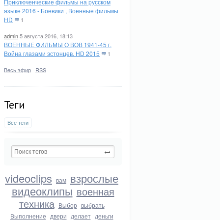
Приключенческие фильмы на русском
языке 2016 - Боевики , Военные фильмы
HD
1
admin
5 августа 2016, 18:13
ВОЕННЫЕ ФИЛЬМЫ О ВОВ 1941-45 г.
Война глазами эстонцев. HD 2015
1
Весь эфир
·
RSS
Теги
Все теги
videoclips
взрослые
вам
видеоклипы
военная
техника
Выбор
выбрать
Выполнение
двери
делает
деньги