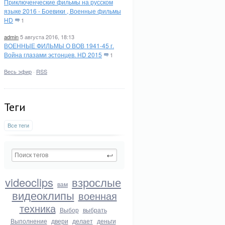
Приключенческие фильмы на русском
языке 2016 - Боевики , Военные фильмы
HD
1
admin
5 августа 2016, 18:13
ВОЕННЫЕ ФИЛЬМЫ О ВОВ 1941-45 г.
Война глазами эстонцев. HD 2015
1
Весь эфир
·
RSS
Теги
Все теги
videoclips
взрослые
вам
видеоклипы
военная
техника
Выбор
выбрать
Выполнение
двери
делает
деньги