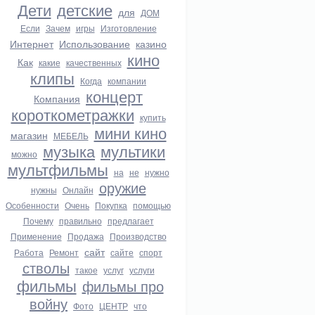
Дети
детские
для
ДОМ
Если
Зачем
игры
Изготовление
Интернет
Использование
казино
кино
Как
какие
качественных
клипы
Когда
компании
концерт
Компания
короткометражки
купить
мини кино
магазин
МЕБЕЛЬ
музыка
мультики
можно
мультфильмы
на
не
нужно
оружие
нужны
Онлайн
Особенности
Очень
Покупка
помощью
Почему
правильно
предлагает
Применение
Продажа
Производство
сайт
Работа
Ремонт
сайте
спорт
стволы
такое
услуг
услуги
фильмы
фильмы про
войну
Фото
ЦЕНТР
что