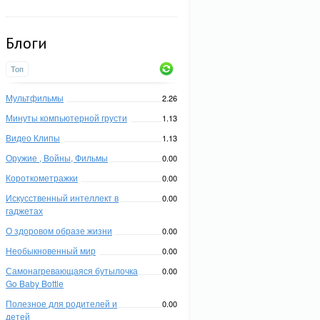
Блоги
Топ
Мультфильмы
2.26
Минуты компьютерной грусти
1.13
Видео Клипы
1.13
Оружие , Войны, Фильмы
0.00
Короткометражки
0.00
Искусственный интеллект в
0.00
гаджетах
О здоровом образе жизни
0.00
Необыкновенный мир
0.00
Самонагревающаяся бутылочка
0.00
Go Baby Bottle
Полезное для родителей и
0.00
детей