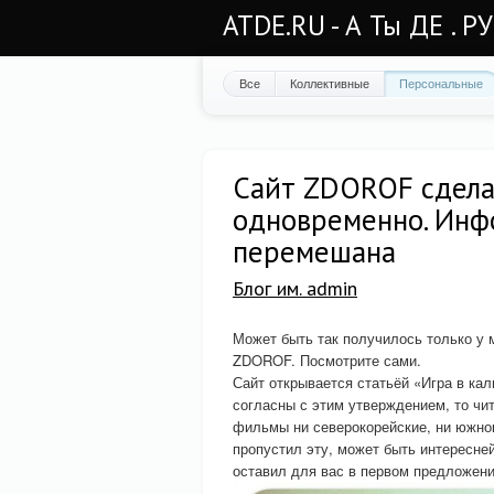
ATDE.RU - А Ты ДЕ . Р
Все
Коллективные
Персональные
Сайт ZDOROF сделан
одновременно. Инфо
перемешана
Блог им. admin
Может быть так получилось только у 
ZDOROF. Посмотрите сами.
Сайт открывается статьёй «Игра в ка
согласны с этим утверждением, то чит
фильмы ни северокорейские, ни южнок
пропустил эту, может быть интересн
оставил для вас в первом предложении