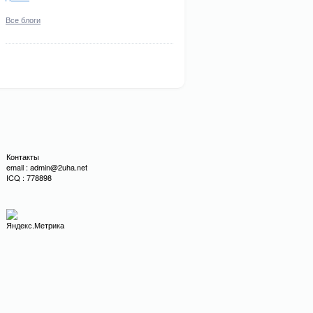
Все блоги
Контакты
email : admin@2uha.net
ICQ : 778898