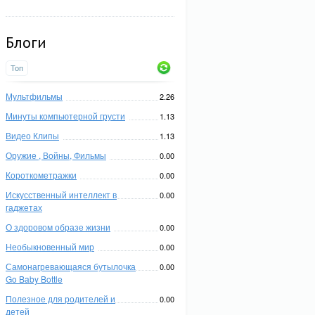
Блоги
Топ
Мультфильмы
2.26
Минуты компьютерной грусти
1.13
Видео Клипы
1.13
Оружие , Войны, Фильмы
0.00
Короткометражки
0.00
Искусственный интеллект в
0.00
гаджетах
О здоровом образе жизни
0.00
Необыкновенный мир
0.00
Самонагревающаяся бутылочка
0.00
Go Baby Bottle
Полезное для родителей и
0.00
детей