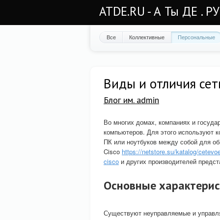
ATDE.RU - А Ты ДЕ . Р
Все
Коллективные
Персональные
Виды и отличия се
Блог им. admin
Во многих домах, компаниях и госуд
компьютеров. Для этого используют 
ПК или ноутбуков между собой для о
Cisco
https://netstore.su/katalog/cete
cisco
и других производителей предст
Основные характерис
Существуют неуправляемые и управля