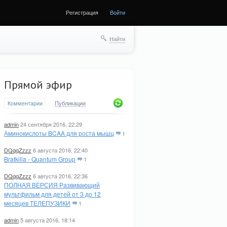
Регистрация
Войти
Найти
Прямой эфир
Комментарии
Публикации
admin
24 сентября 2016, 22:29
Аминокислоты BCAA для роста мышц
1
DQqqZzzz
6 августа 2016, 22:40
Bratkilla - Quantum Group
1
DQqqZzzz
6 августа 2016, 22:36
ПОЛНАЯ ВЕРСИЯ Развивающий
мультфильм для детей от 3 до 12
месяцев ТЕЛЕПУЗИКИ
1
admin
5 августа 2016, 18:14