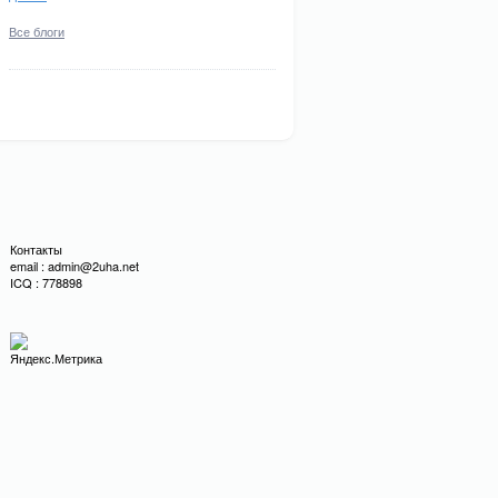
Все блоги
Контакты
email : admin@2uha.net
ICQ : 778898