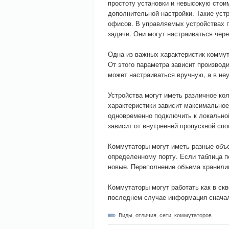
простоту установки и невысокую стои
дополнительной настройки. Такие уст
офисов. В управляемых устройствах 
задачи. Они могут настраиваться чер
Одна из важных характеристик коммут
От этого параметра зависит производ
может настраиваться вручную, а в н
Устройства могут иметь различное коли
характеристики зависит максимальное
одновременно подключить к локальной
зависит от внутренней пропускной сп
Коммутаторы могут иметь разные объ
определенному порту. Если таблица п
новые. Переполнение объема хранили
Коммутаторы могут работать как в ск
последнем случае информация сначал
Виды
,
отличия
,
сети
,
коммутаторов