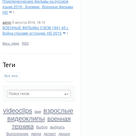
Приключенческие фильмы на русском
языке 2016 - Боевики , Военные фильмы
HD
1
admin
5 августа 2016, 18:13
ВОЕННЫЕ ФИЛЬМЫ О ВОВ 1941-45 г.
Война глазами эстонцев. HD 2015
1
Весь эфир
·
RSS
Теги
Все теги
videoclips
взрослые
вам
видеоклипы
военная
техника
Выбор
выбрать
Выполнение
двери
делает
деньги