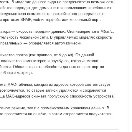
мость. В моделях данного вида не предусмотрена возможность
ройства подходят для домашнего использования и небольших
предусмотрена возможность настройки под определенные
ез протокол SNMP, web-интерфейс или консольный порт.
атора — скорость передачи данных. Она измеряется в Мбит/с.
ительность локальной сети. В управляемых моделях скорость
еуправляемых — определяется автоматически.
чество портов (как правило, от 5 до 48). От данной
 количество компьютеров и ноутбуков, которые можно
 сети. Общая скорость обработки данных со всех портов
особности матрицы.
емы MAC-таблицы, каждый из адресов которой соответствует
ереполняется, то старые записи удаляются и сохраняются
ща MAC-адресов снижает пропускную способность устройства.
возном режиме, так и с промежуточным хранением данных. В
а проверяется на ошибки, а затем отправляется получателю.