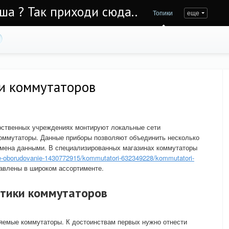
Уша ? Так приходи сюда..
Топики
еще
ти коммутаторов
арственных учреждениях монтируют локальные сети
коммутаторы. Данные приборы позволяют объединить несколько
бмена данными. В специализированных магазинах коммутаторы
voe-oborudovanie-1430772915/kommutatori-632349228/kommutatori-
авлены в широком ассортименте.
тики коммутаторов
емые коммутаторы. К достоинствам первых нужно отнести