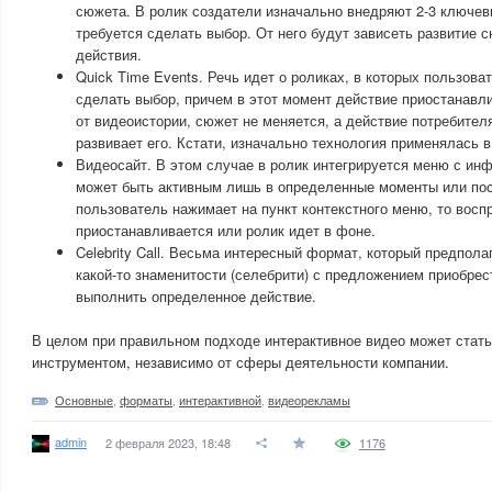
сюжета. В ролик создатели изначально внедряют 2-3 ключев
требуется сделать выбор. От него будут зависеть развитие 
действия.
Quick Time Events. Речь идет о роликах, в которых пользов
сделать выбор, причем в этот момент действие приостанавли
от видеоистории, сюжет не меняется, а действие потребител
развивает его. Кстати, изначально технология применялась в
Видеосайт. В этом случае в ролик интегрируется меню с инф
может быть активным лишь в определенные моменты или пос
пользователь нажимает на пункт контекстного меню, то восп
приостанавливается или ролик идет в фоне.
Celebrity Call. Весьма интересный формат, который предпола
какой-то знаменитости (селебрити) с предложением приобрест
выполнить определенное действие.
В целом при правильном подходе интерактивное видео может стат
инструментом, независимо от сферы деятельности компании.
Основные
,
форматы
,
интерактивной
,
видеорекламы
admin
2 февраля 2023, 18:48
1176