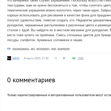
что вечеринка также служит украшением. Поскольку искусство свя
текстурами, вам не нужно беспокоиться о том, чтобы сочетать цвет
тематические украшения можно воплотить через такие идеи. Забры
хорошо использовать для рисования в качестве фона для празднич
получат удовольствие, помогая создать это. Недорогие декоратив
рукоделия, окрашенные распылением в различные цвета и размеще
столом с едой. Вы найдете их в местном магазине для рукоделия. 
кисти тоже купить не проблема. Смесь сплошных цветов для бумаж
посуды, салфеток, бумажных соломинок и чашек.
организовать
,
арт
,
вечеринку
,
дню
,
рождения
admin
8 марта 2023, 21:20
1330
0
комментариев
Только зарегистрированные и авторизованные пользователи могут оста