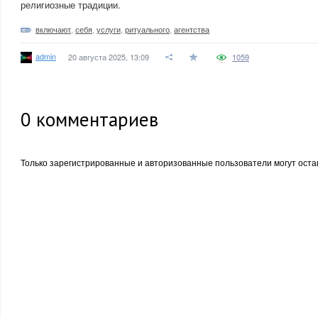
религиозные традиции.
включают
,
себя
,
услуги
,
ритуального
,
агентства
admin
20 августа 2025, 13:09
1059
0
комментариев
Только зарегистрированные и авторизованные пользователи могут оста