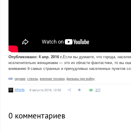
Опубликовано: 4 апр. 2016 г.
Если вы думаете, что города, насел
исключительно женщинами — это из области фантастики, то вы ош
вниманию 9 самых странных и причудливых населенных пунктов со 
оружие
,
стволы
,
военная техника
,
фильмы про войну
XPeHb
8 августа 2016, 12:50
377
0
комментариев