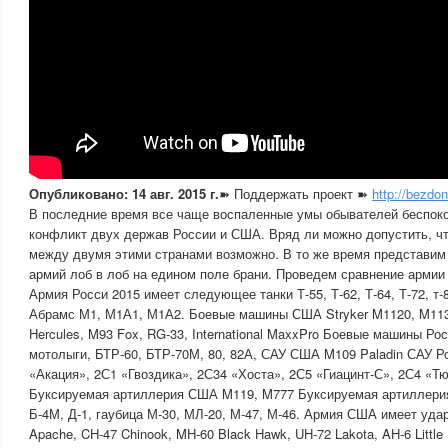
Опубликовано: 14 авг. 2015 г.
➽ Поддержать проект ➽
http://bezdo
В последние время все чаще воспаленные умы обывателей беспоко
конфликт двух держав России и США. Вряд ли можно допустить, чт
между двумя этими странами возможно. В то же время представим
армий лоб в лоб на едином поле брани. Проведем сравнение армии
Армия Росси 2015 имеет следующее танки Т-55, Т-62, Т-64, Т-72, т-
Абрамс М1, М1А1, М1А2. Боевые машины США Stryker M1120, M113
Hercules, M93 Fox, RG-33, International MaxxPro Боевые машины Р
мотолыги, БТР-60, БТР-70М, 80, 82А, САУ США M109 Paladin САУ Р
«Акация», 2С1 «Гвоздика», 2С34 «Хоста», 2С5 «Гиацинт-С», 2С4 «Т
Буксируемая артиллерия США M119, M777 Буксируемая артиллерия
Б-4М, Д-1, гаубица М-30, МЛ-20, М-47, М-46. Армия США имеет уда
Apache, CH-47 Chinook, MH-60 Black Hawk, UH-72 Lakota, AH-6 Little