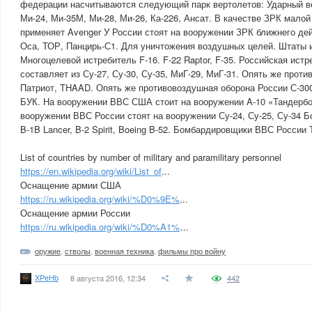
федерации насчитываются следующий парк вертолетов: Ударный ве
Ми-24, Ми-35М, Ми-28, Ми-26, Ка-226, Ансат. В качестве ЗРК мало
применяет Avenger У России стоят на вооружении ЗРК ближнего дей
Оса, ТОР, Панцирь-С1. Для уничтожения воздушных целей. Штаты 
Многоцелевой истребитель F-16. F-22 Raptor, F-35. Российская ист
составляет из Су-27, Су-30, Су-35, МиГ-29, МиГ-31. Опять же про
Патриот, THAAD. Опять же противовоздушная оборона России С-300
БУК. На вооружении ВВС США стоит на вооружении A-10 «Тандербо
вооружении ВВС России стоят на вооружении Су-24, Су-25, Су-3
B-1B Lancer, B-2 Spirit, Boeing B-52. Бомбардировщики ВВС России Т
List of countries by number of military and paramilitary personnel
https://en.wikipedia.org/wiki/List_of
...
Оснащение армии США
https://ru.wikipedia.org/wiki/%D0%9E%
...
Оснащение армии России
https://ru.wikipedia.org/wiki/%D0%A1%
…
оружие
,
стволы
,
военная техника
,
фильмы про войну
XPeHb
8 августа 2016, 12:34
442