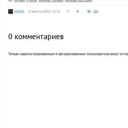
оружие
,
стволы
,
военная техника
,
фильмы про войну
XPeHb
8 августа 2016, 12:18
398
0
комментариев
Только зарегистрированные и авторизованные пользователи могут оста