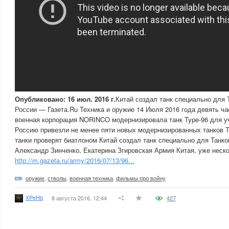
Опубликовано: 16 июл. 2016 г.
Китай создал танк специально для 
России — Газета.Ru Техника и оружие 14 Июля 2016 года девять ча
военная корпорация NORINCO модернизировала танк Type-96 для уч
Россию привезли не менее пяти новых модернизированных танков 
танки проверят биатлоном Китай создал танк специально для Танко
Александр Зинченко, Екатерина Згировская Армия Китая, уже неск
http://m.gazeta.ru/army/2016/07/13/96...
оружие
,
стволы
,
военная техника
,
фильмы про войну
XPeHb
8 августа 2016, 12:44
427