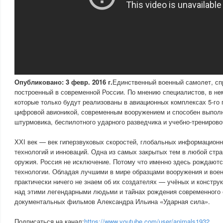
Опубликовано: 3 февр. 2016 г.
Единственный военный самолeт, сп
построенный в современной России. По мнению специалистов, в н
которые только будут реализованы в авиационных комплексах 5-го 
цифровой авионикой, современным вооружением и способен выполн
штурмовика, беспилотного ударного разведчика и учебно-тренирово
ХХI век — век гиперзвуковых скоростей, глобальных информацион
технологий и инноваций. Одна из самых закрытых тем в любой стр
оружия. Россия не исключение. Потому что именно здесь рождают
технологии. Обладая лучшими в мире образцами вооружения и воен
практически ничего не знаем об их создателях — учёных и конструк
над этими легендарными людьми и тайнах рождения современного 
документальных фильмов Александра Ильина «Ударная сила».
Подписаться на канал:
https://www.youtube.com/user/animals1932