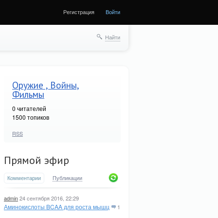
Регистрация
Войти
Найти
Оружие , Войны,
Фильмы
0
читателей
1500 топиков
RSS
Прямой эфир
Комментарии
Публикации
admin
24 сентября 2016, 22:29
Аминокислоты BCAA для роста мышц
1