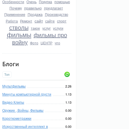
Особенности
Очень
Покупка
помощью
Почему
правильно
предлагает
Применение
Продажа
Производство
сайт
Работа
Ремонт
сайте
спорт
стволы
такое
услуг
услуги
фильмы
фильмы про
войну
Фото
ЦЕНТР
что
Блоги
Топ
Мультфильмы
2.26
Минуты компьютерной грусти
1.13
Видео Клипы
1.13
Оружие , Войны, Фильмы
0.00
Короткометражки
0.00
Искусственный интеллект в
0.00