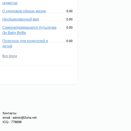
гаджетах
О здоровом образе жизни
0.00
Необыкновенный мир
0.00
Самонагревающаяся бутылочка
0.00
Go Baby Bottle
Полезное для родителей и
0.00
детей
Все блоги
Контакты
email : admin@2uha.net
ICQ : 778898