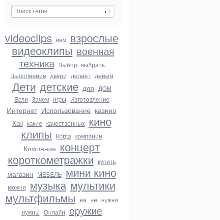
videoclips
взрослые
вам
видеоклипы
военная
техника
Выбор
выбрать
Выполнение
двери
делает
деньги
Дети
детские
для
ДОМ
Если
Зачем
игры
Изготовление
Интернет
Использование
казино
кино
Как
какие
качественных
клипы
Когда
компании
концерт
Компания
короткометражки
купить
мини кино
магазин
МЕБЕЛЬ
музыка
мультики
можно
мультфильмы
на
не
нужно
оружие
нужны
Онлайн