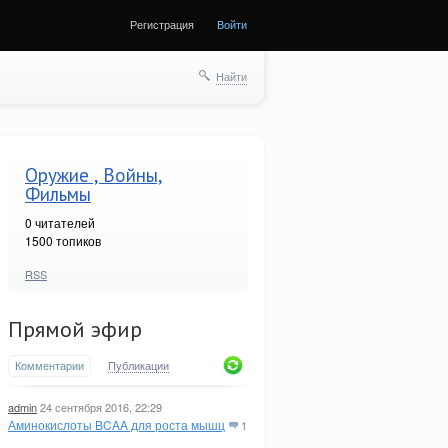
Регистрация
Войти
Найти
Оружие , Войны,
Фильмы
0
читателей
1500 топиков
RSS
Прямой эфир
Комментарии
Публикации
admin
24 сентября 2016, 22:29
Аминокислоты BCAA для роста мышц
1