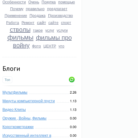
Особенности
Очень
Покупка
помощью
Почему
правильно
предлагает
Применение
Продажа
Производство
сайт
Работа
Ремонт
сайте
спорт
стволы
такое
услуг
услуги
фильмы
фильмы про
войну
Фото
ЦЕНТР
что
Блоги
Топ
Мультфильмы
2.26
Минуты компьютерной грусти
1.13
Видео Клипы
1.13
Оружие , Войны, Фильмы
0.00
Короткометражки
0.00
Искусственный интеллект в
0.00