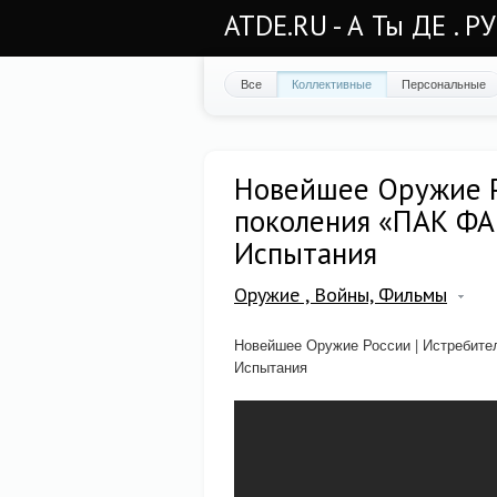
ATDE.RU - А Ты ДЕ . Р
Все
Коллективные
Персональные
Новейшее Оружие Р
поколения «ПАК ФА 
Испытания
Оружие , Войны, Фильмы
Новейшее Оружие России | Истребител
Испытания