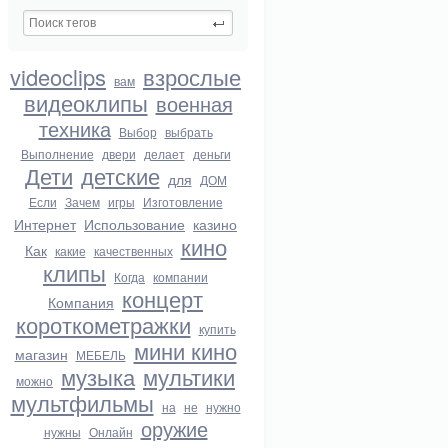
videoclips
взрослые
вам
видеоклипы
военная
техника
Выбор
выбрать
Выполнение
двери
делает
деньги
Дети
детские
для
ДОМ
Если
Зачем
игры
Изготовление
Интернет
Использование
казино
кино
Как
какие
качественных
клипы
Когда
компании
концерт
Компания
короткометражки
купить
мини кино
магазин
МЕБЕЛЬ
музыка
мультики
можно
мультфильмы
на
не
нужно
оружие
нужны
Онлайн