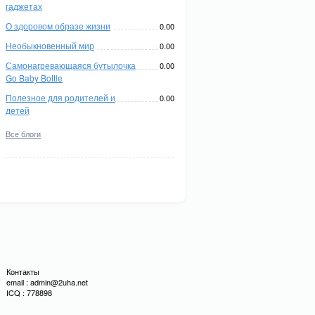
гаджетах
О здоровом образе жизни
0.00
Необыкновенный мир
0.00
Самонагревающаяся бутылочка
0.00
Go Baby Bottle
Полезное для родителей и
0.00
детей
Все блоги
Контакты
email : admin@2uha.net
ICQ : 778898