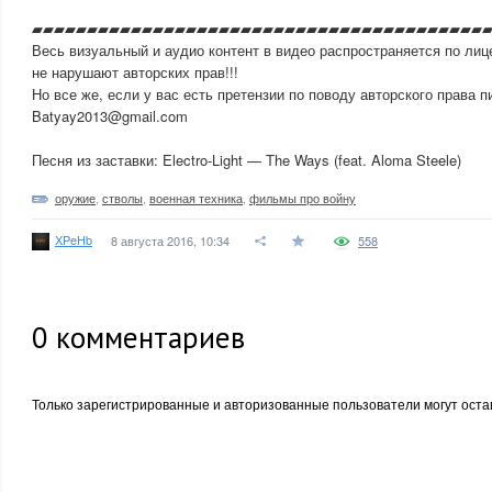
▰▰▰▰▰▰▰▰▰▰▰▰▰▰▰▰▰▰▰▰▰▰▰▰▰▰▰▰▰▰▰▰▰▰▰▰▰▰▰▰▰
Весь визуальный и аудио контент в видео распространяется по лиц
не нарушают авторских прав!!!
Но все же, если у вас есть претензии по поводу авторского права п
Batyay2013@gmail.com
Песня из заставки: Electro-Light — The Ways (feat. Aloma Steele)
оружие
,
стволы
,
военная техника
,
фильмы про войну
XPeHb
8 августа 2016, 10:34
558
0
комментариев
Только зарегистрированные и авторизованные пользователи могут оста