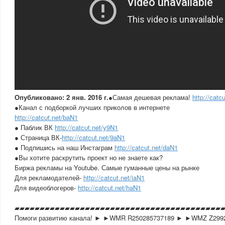
Опубликовано: 2 янв. 2016 г.
●Самая дешевая реклама!
http://catc
●Канал с подборкой лучших приколов в интернете
http://catcut.net/baN1
● Паблик ВК
http://catcut.net/y9N1
● Страница ВК-
http://catcut.net/9aN1
● Подпишись на наш Инстаграм
http://catcut.net/daN1
●Вы хотите раскрутить проект но не знаете как?
Биржа рекламы на Youtube. Самые гуманные цены на рынке
Для рекламодателей-
http://catcut.net/iaN1
Для видеоблогеров-
http://catcut.net/haN1
▰▰▰▰▰▰▰▰▰▰▰▰▰▰▰▰▰▰▰▰▰▰▰▰▰▰▰▰▰▰▰▰▰▰▰▰▰▰▰▰▰
Помоги развитию канала! ► ►WMR R250285737189 ► ►WMZ Z299