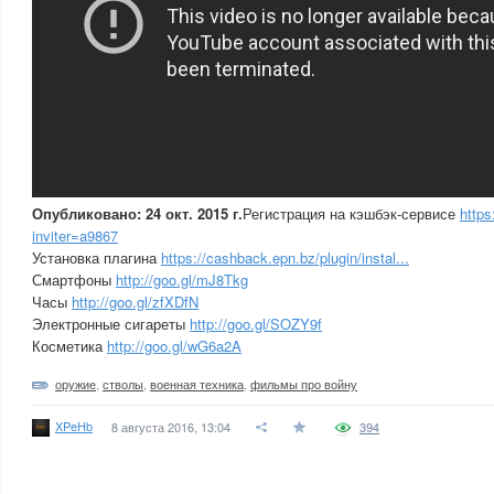
Опубликовано: 24 окт. 2015 г.
Регистрация на кэшбэк-сервисе
https
inviter=a9867
Установка плагина
https://cashback.epn.bz/plugin/instal...
Смартфоны
http://goo.gl/mJ8Tkg
Часы
http://goo.gl/zfXDfN
Электронные сигареты
http://goo.gl/SOZY9f
Косметика
http://goo.gl/wG6a2A
оружие
,
стволы
,
военная техника
,
фильмы про войну
XPeHb
8 августа 2016, 13:04
394