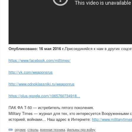
Опубликовано: 16 мая 2016 г.
Присоединяйся к нам в других соцс
https://www.facebook.com/miltimes/
http://vk.com/weaponsrus
http://www.odnoklassniki.ru/weaponrus
https://plus.google.com/1065760734918...
ПАК ФА Т-50 — истребитель пятого поколения.
Military Times — журнал для тех, кто интересуется Вооруженными 
историей, войнами… Наш адрес в Интернете:
http://www.militarytimes
оружие
,
стволы
,
военная техника
,
фильмы про войну