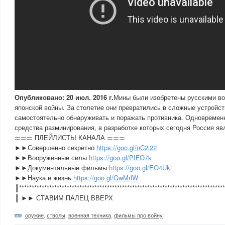
Опубликовано: 20 июл. 2016 г.
Мины были изобретены русскими во
японской войны. За столетие они превратились в сложные устройст
самостоятельно обнаруживать и поражать противника. Одновремен
средства разминирования, в разработке которых сегодня Россия яв
⚌⚌⚌ ПЛЕЙЛИСТЫ КАНАЛА ⚌⚌⚌
►►Совершенно секретно
https://goo.gl/nC2i22
►►Вооружённые силы
https://goo.gl/PIFO7k
►►Документальные фильмы
https://goo.gl/EO4Ukl
►►Наука и жизнь
https://goo.gl/GwMrlW
║**********************************************************************************
║ ►► СТАВИМ ПАЛЕЦ ВВЕРХ
оружие
,
стволы
,
военная техника
,
фильмы про войну