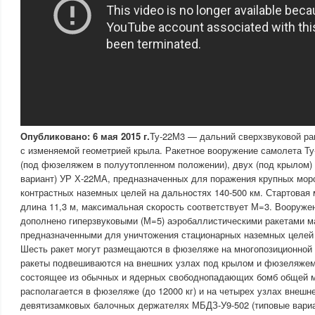
Опубликовано: 6 мая 2015 г.
Ту-22М3 — дальний сверхзвуковой р
с изменяемой геометрией крыла. Ракетное вооружение самолета Ту
(под фюзеляжем в полуутопленном положении), двух (под крылом) 
вариант) УР Х-22МА, предназначенных для поражения крупных мор
контрастных наземных целей на дальностях 140-500 км. Стартовая 
длина 11,3 м, максимальная скорость соответствует М=3. Вооруж
дополнено гиперзвуковыми (М=5) аэробаллистическими ракетами м
предназначенными для уничтожения стационарных наземных целей 
Шесть ракет могут размещаются в фюзеляже на многопозиционной 
ракеты подвешиваются на внешних узлах под крылом и фюзеляжем
состоящее из обычных и ядерных свободнопадающих бомб общей ма
располагается в фюзеляже (до 12000 кг) и на четырех узлах внешн
девятизамковых балочных держателях МБДЗ-У9-502 (типовые вари