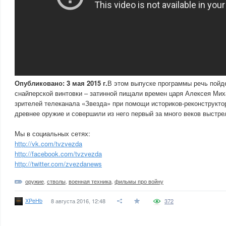
Опубликовано: 3 мая 2015 г.
В этом выпуске программы речь пойд
снайперской винтовки – затинной пищали времен царя Алексея Ми
зрителей телеканала «Звезда» при помощи историков-реконструкто
древнее оружие и совершили из него первый за много веков выстре
Мы в социальных сетях:
http://vk.com/tvzvezda
http://facebook.com/tvzvezda
http://twitter.com/zvezdanews
оружие
,
стволы
,
военная техника
,
фильмы про войну
XPeHb
8 августа 2016, 12:48
372