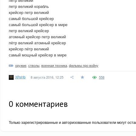
петр великий
петр великий корабль
крейсер петр великий
самый большой крейсер
самый большой крейсер в мире
петр великий крейсер
атомный крейсер петр великий
пётр великий атомный крейсер
крейсер пётр великий
самый мощный крейсер в мире
оружие
,
стволы
,
военная техника
,
фильмы про войну
XPeHb
8 августа 2016, 12:25
558
0
комментариев
Только зарегистрированные и авторизованные пользователи могут оста