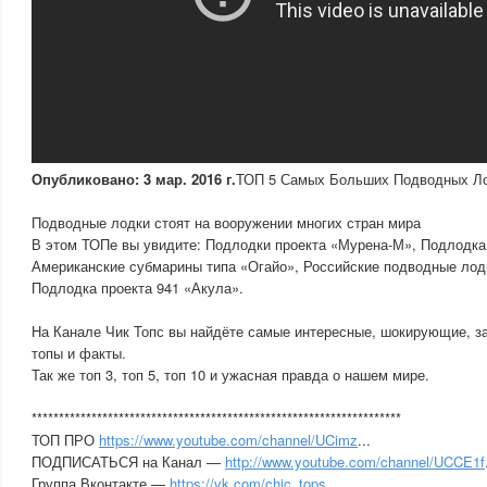
Опубликовано: 3 мар. 2016 г.
ТОП 5 Самых Больших Подводных Л
Подводные лодки стоят на вооружении многих стран мира
В этом ТОПе вы увидите: Подлодки проекта «Мурена-М», Подлодка
Американские субмарины типа «Огайо», Российские подводные лодк
Подлодка проекта 941 «Акула».
На Канале Чик Топс вы найдёте самые интересные, шокирующие, 
топы и факты.
Так же топ 3, топ 5, топ 10 и ужасная правда о нашем мире.
********************************************************************
ТОП ПРО
https://www.youtube.com/channel/UCimz
...
ПОДПИСАТЬСЯ на Канал —
http://www.youtube.com/channel/UCCE1f
Группа Вконтакте —
https://vk.com/chic_tops