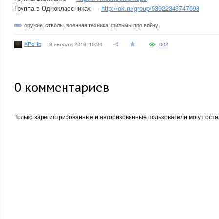
Группа в Одноклассниках —
http://ok.ru/group/53922343747698
оружие
,
стволы
,
военная техника
,
фильмы про войну
XPeHb
8 августа 2016, 10:34
602
0
комментариев
Только зарегистрированные и авторизованные пользователи могут оста