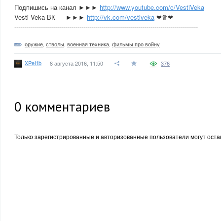
Подпишись на канал ►►►
http://www.youtube.com/c/VestiVeka
Vesti Veka ВК — ►►►
http://vk.com/vestiveka
❤♛❤
---------------------------------------------------------------------------------------------
оружие
,
стволы
,
военная техника
,
фильмы про войну
XPeHb
8 августа 2016, 11:50
376
0
комментариев
Только зарегистрированные и авторизованные пользователи могут оста