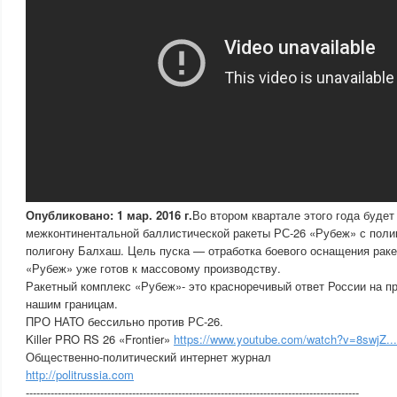
Опубликовано: 1 мар. 2016 г.
Во втором квартале этого года будет
межконтинентальной баллистической ракеты РС-26 «Рубеж» с поли
полигону Балхаш. Цель пуска — отработка боевого оснащения ракет
«Рубеж» уже готов к массовому производству.
Ракетный комплекс «Рубеж»- это красноречивый ответ России на п
нашим границам.
ПРО НАТО бессильно против РС-26.
Killer PRO RS 26 «Frontier»
https://www.youtube.com/watch?v=8swjZ...
Общественно-политический интернет журнал
http://politrussia.com
----------------------------------------------------------------------------------------------