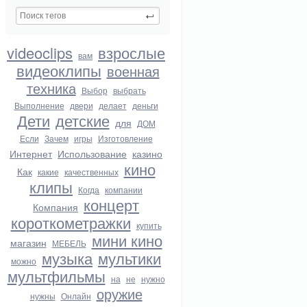
videoclips
взрослые
вам
видеоклипы
военная
техника
Выбор
выбрать
Выполнение
двери
делает
деньги
Дети
детские
для
ДОМ
Если
Зачем
игры
Изготовление
Интернет
Использование
казино
кино
Как
какие
качественных
клипы
Когда
компании
концерт
Компания
короткометражки
купить
мини кино
магазин
МЕБЕЛЬ
музыка
мультики
можно
мультфильмы
на
не
нужно
оружие
нужны
Онлайн