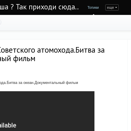
Уша ? Так приходи сюда..
Топики
еще
Советского атомохода.Битва за
ный фильм
хода.Битва за океан.Документальный фильм