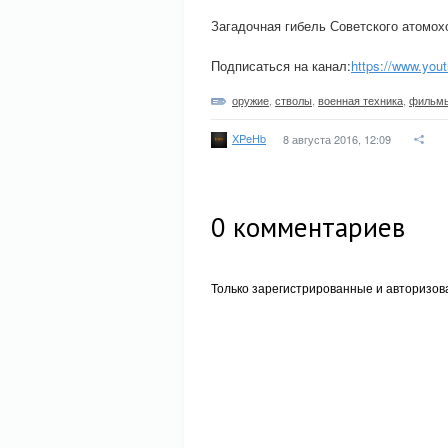
Загадочная гибель Советского атомохо
Подписаться на канал:
https://www.you
оружие
,
стволы
,
военная техника
,
фильмы
XPeHb
8 августа 2016, 12:09
0
комментариев
Только зарегистрированные и авторизов