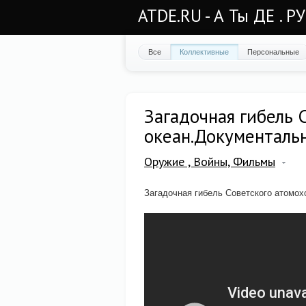
ATDE.RU - А Ты ДЕ . Р
Все
Коллективные
Персональные
Загадочная гибель 
океан.Документаль
Оружие , Войны, Фильмы
Загадочная гибель Советского атомо