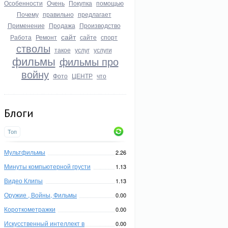
Особенности
Очень
Покупка
помощью
Почему
правильно
предлагает
Применение
Продажа
Производство
сайт
Работа
Ремонт
сайте
спорт
стволы
такое
услуг
услуги
фильмы
фильмы про
войну
Фото
ЦЕНТР
что
Блоги
Топ
Мультфильмы
2.26
Минуты компьютерной грусти
1.13
Видео Клипы
1.13
Оружие , Войны, Фильмы
0.00
Короткометражки
0.00
Искусственный интеллект в
0.00