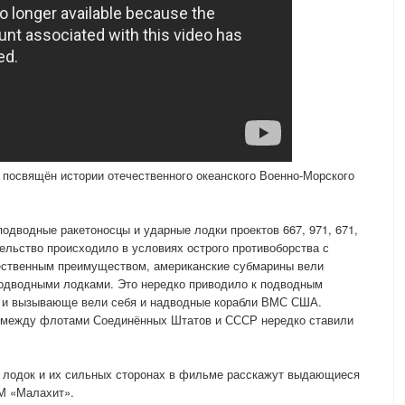
посвящён истории отечественного океанского Военно-Морского
одводные ракетоносцы и ударные лодки проектов 667, 971, 671,
тельство происходило в условиях острого противоборства с
ественным преимуществом, американские субмарины вели
подводными лодками. Это нередко приводило к подводным
о и вызывающе вели себя и надводные корабли ВМС США.
ах между флотами Соединённых Штатов и СССР нередко ставили
 лодок и их сильных сторонах в фильме расскажут выдающиеся
М «Малахит».