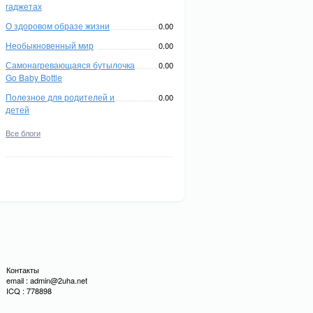
гаджетах
О здоровом образе жизни
0.00
Необыкновенный мир
0.00
Самонагревающаяся бутылочка
0.00
Go Baby Bottle
Полезное для родителей и
0.00
детей
Все блоги
Контакты
email : admin@2uha.net
ICQ : 778898