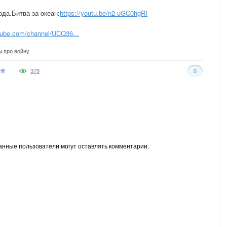
да.Битва за океан:
https://youtu.be/n2-uGC0hgRI
tube.com/channel/UCQ36...
 про войну
379
0
анные пользователи могут оставлять комментарии.