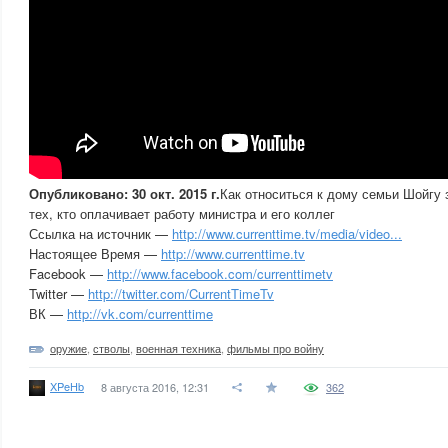
Опубликовано: 30 окт. 2015 г.
Как относиться к дому семьи Шойгу 
тех, кто оплачивает работу министра и его коллег
Ссылка на источник —
http://www.currenttime.tv/media/video...
Настоящее Время —
http://www.currenttime.tv
Facebook —
http://www.facebook.com/currenttimetv
Twitter —
http://twitter.com/CurrentTimeTv
ВК —
http://vk.com/currenttime
оружие
,
стволы
,
военная техника
,
фильмы про войну
XPeHb
8 августа 2016, 12:31
362