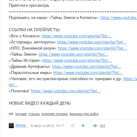
Приятного просмотра.
========================================­============
Подпишись на канал «Тайны Земли и Космоса»:
https://www.youtube
ССЫЛКИ НА ПЛЕЙЛИСТЫ:
«Все о Космосе»
https://www.youtube.com/playlist?list...
«Астероиды, метеориты»
https://www.youtube.com/playlist?list...
«НЛО. Внеземной разум»
https://www.youtube.com/playlist?list...
«Тайны Земли»
https://www.youtube.com/playlist?list...
«Тайны Истории»
https://www.youtube.com/playlist?list...
«Древние Артефакты»
https://www.youtube.com/playlist?list...
«Параллельные миры»
https://www.youtube.com/playlist?list...
«Человек, его экстрасенсорные способности, призраки и др.
https:/
list...
»Политика"
https://www.youtube.com/playlist?list...
НОВЫЕ ВИДЕО КАЖДЫЙ ДЕНЬ
оружие
,
стволы
,
военная техника
,
фильмы про войну
XPeHb
8 августа 2016, 13:17
464