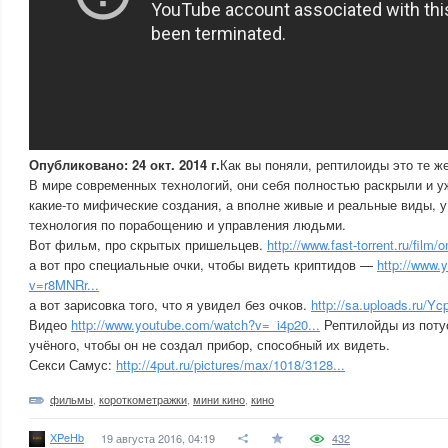
Опубликовано: 24 окт. 2014 г.
Как вы поняли, рептилоиды это те ж
В мире современных технологий, они себя полностью раскрыли и уж
какие-то мифические создания, а вполне живые и реальные виды, у
технология по порабощению и управления людьми.
Вот фильм, про скрытых пришельцев.
http://www.fast-torrent.ru/film/on
а вот про специальные очки, чтобы видеть криптидов —
http://www.
v=r8MNRr...
а вот зарисовка того, что я увидел без очков.
http://sa.uploads.ru/Yc
Видео
http://www.youtube.com/watch?v=_i4p20...
Рептилойды из поту
учёного, чтобы он не создал прибор, способный их видеть.
Секси Самус:
http://4put.ru/pictures/max/1018/3128...
фильмы
,
короткометражки
,
мини кино
,
кино
XPeHb
19 августа 2016, 04:19
432