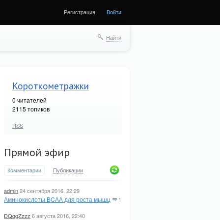
Регистрация
Войти
Найти
Короткометражки
0
читателей
2115 топиков
RSS
Прямой эфир
Комментарии
Публикации
admin
24 сентября 2016, 22:29
Аминокислоты BCAA для роста мышц
1
DQqqZzzz
6 августа 2016, 22:40