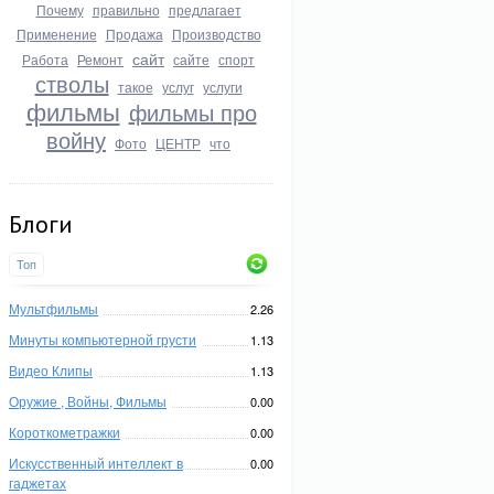
Почему
правильно
предлагает
Применение
Продажа
Производство
сайт
Работа
Ремонт
сайте
спорт
стволы
такое
услуг
услуги
фильмы
фильмы про
войну
Фото
ЦЕНТР
что
Блоги
Топ
Мультфильмы
2.26
Минуты компьютерной грусти
1.13
Видео Клипы
1.13
Оружие , Войны, Фильмы
0.00
Короткометражки
0.00
Искусственный интеллект в
0.00
гаджетах