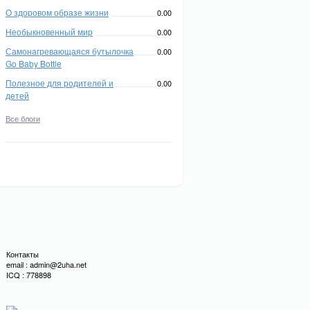
О здоровом образе жизни
0.00
Необыкновенный мир
0.00
Самонагревающаяся бутылочка
0.00
Go Baby Bottle
Полезное для родителей и
0.00
детей
Все блоги
Контакты
email : admin@2uha.net
ICQ : 778898