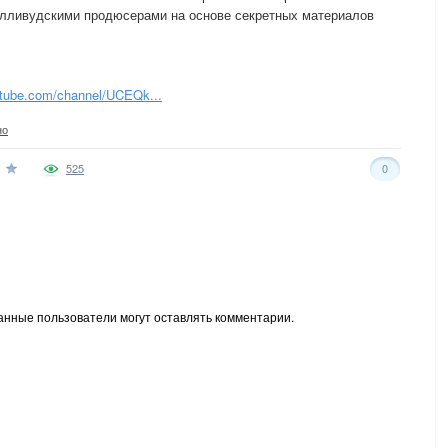
лливудскими продюсерами на основе секретных материалов
utube.com/channel/UCEQk...
но
525
0
анные пользователи могут оставлять комментарии.