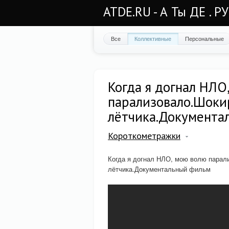
ATDE.RU - А Ты ДЕ . Р
Все
Коллективные
Персональные
Когда я догнал НЛ
парализовало.Шоки
лётчика.Документа
Короткометражки
Когда я догнал НЛО, мою волю парал
лётчика.Документальный фильм