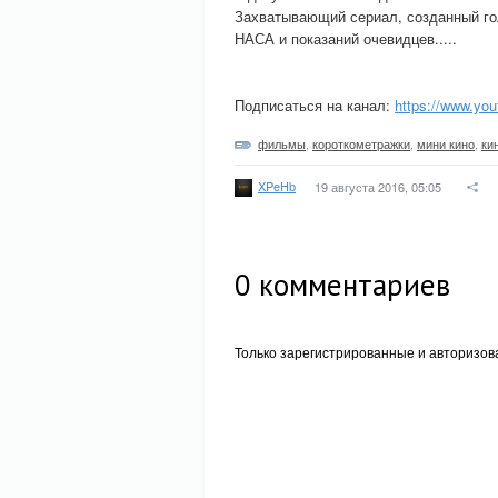
Захватывающий сериал, созданный го
НАСА и показаний очевидцев.....
Подписаться на канал:
https://www.yo
фильмы
,
короткометражки
,
мини кино
,
ки
XPeHb
19 августа 2016, 05:05
0
комментариев
Только зарегистрированные и авторизов