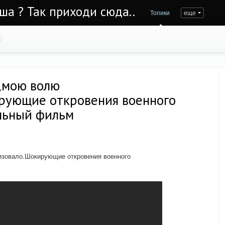
Уша ? Так приходи сюда..
Топики
еще
О,мою волю
рующие откровения военного
льный фильм
изовало.Шокирующие откровения военного