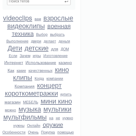
videoclips
взрослые
вам
видеоклипы
военная
техника
Выбор
выбрать
Выполнение
двери
делает
деньги
Дети
детские
для
ДОМ
Если
Зачем
игры
Изготовление
Интернет
Использование
казино
кино
Как
какие
качественных
клипы
Когда
компании
концерт
Компания
короткометражки
купить
мини кино
магазин
МЕБЕЛЬ
музыка
мультики
можно
мультфильмы
на
не
нужно
оружие
нужны
Онлайн
Особенности
Очень
Покупка
помощью