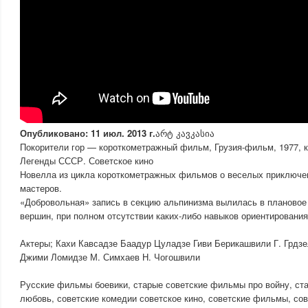
Опубликовано: 11 июл. 2013 г.
არტ კავკასია
Покорители гор — короткометражный фильм, Грузия-фильм, 1977, 
Легенды СССР. Советское кино
Новелла из цикла короткометражных фильмов о веселых приключе
мастеров.
«Добровольная» запись в секцию альпинизма вылилась в плановое
вершин, при полном отсутствии каких-либо навыков ориентирования
Актеры; Кахи Кавсадзе Баадур Цуладзе Гиви Берикашвили Г. Грдз
Джими Ломидзе М. Симхаев Н. Чогошвили
Русские фильмы боевики, старые советские фильмы про войну, ст
любовь, советские комедии советское кино, советские фильмы, со