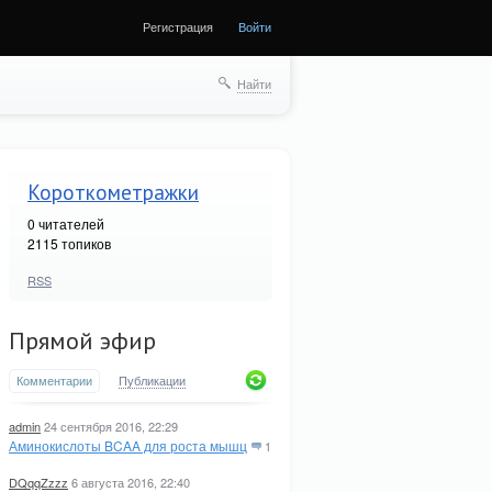
Регистрация
Войти
Найти
Короткометражки
0
читателей
2115 топиков
RSS
Прямой эфир
Комментарии
Публикации
admin
24 сентября 2016, 22:29
Аминокислоты BCAA для роста мышц
1
DQqqZzzz
6 августа 2016, 22:40