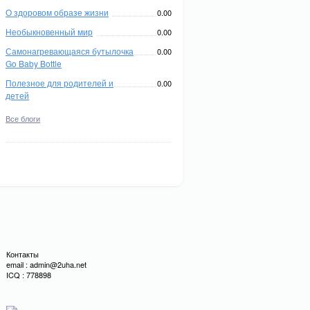
О здоровом образе жизни
0.00
Необыкновенный мир
0.00
Самонагревающаяся бутылочка
0.00
Go Baby Bottle
Полезное для родителей и
0.00
детей
Все блоги
Контакты
email : admin@2uha.net
ICQ : 778898