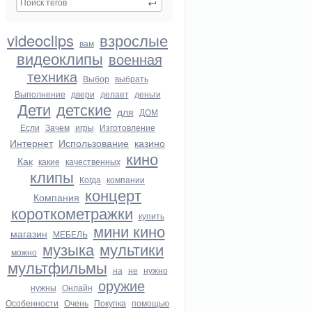
videoclips
взрослые
вам
видеоклипы
военная
техника
Выбор
выбрать
Выполнение
двери
делает
деньги
Дети
детские
для
ДОМ
Если
Зачем
игры
Изготовление
Интернет
Использование
казино
кино
Как
какие
качественных
клипы
Когда
компании
концерт
Компания
короткометражки
купить
мини кино
магазин
МЕБЕЛЬ
музыка
мультики
можно
мультфильмы
на
не
нужно
оружие
нужны
Онлайн
Особенности
Очень
Покупка
помощью