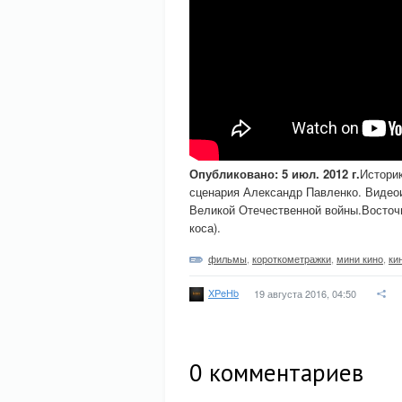
Опубликовано: 5 июл. 2012 г.
Истори
сценария Александр Павленко. Видео
Великой Отечественной войны.Восточн
коса).
фильмы
,
короткометражки
,
мини кино
,
ки
XPeHb
19 августа 2016, 04:50
0
комментариев