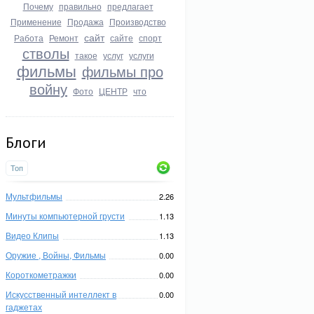
Почему
правильно
предлагает
Применение
Продажа
Производство
сайт
Работа
Ремонт
сайте
спорт
стволы
такое
услуг
услуги
фильмы
фильмы про
войну
Фото
ЦЕНТР
что
Блоги
Топ
Мультфильмы
2.26
Минуты компьютерной грусти
1.13
Видео Клипы
1.13
Оружие , Войны, Фильмы
0.00
Короткометражки
0.00
Искусственный интеллект в
0.00
гаджетах